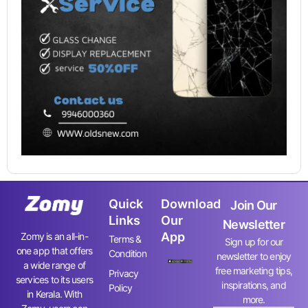
Quick
Download
Join Our
Links
Our
Newsletter
App
Zomy is an all-in-
Terms &
Sign up for our
one app that offers
Condition
newsletter to enjoy
a wide range of
free marketing tips,
Privacy
services to its users
inspirations, and
Policy
in Kerala. With
more.