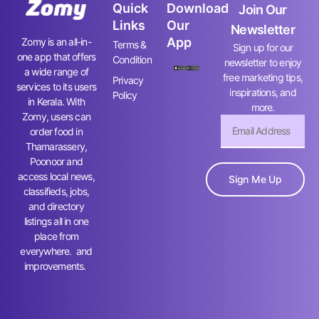
Quick
Download
Join Our
Links
Our
Newsletter
App
Zomy is an all-in-
Terms &
Sign up for our
one app that offers
Condition
newsletter to enjoy
a wide range of
free marketing tips,
Privacy
services to its users
inspirations, and
Policy
in Kerala. With
more.
Zomy, users can
order food in
Thamarassery,
Poonoor and
access local news,
Sign Me Up
classifieds, jobs,
and directory
listings all in one
place from
everywhere. and
improvements.