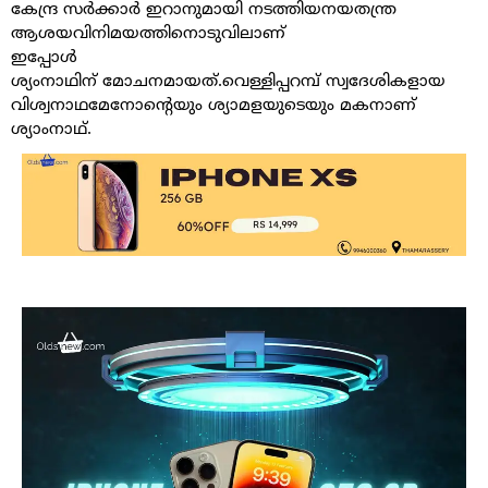
കേന്ദ്ര സർക്കാർ ഇറാനുമായി നടത്തിയനയതന്ത്ര
ആശയവിനിമയത്തിനൊടുവിലാണ്
ഇപ്പോൾ
ശ്യംനാഥിന് മോചനമായത്.വെള്ളിപ്പറമ്പ് സ്വദേശികളായ
വിശ്വനാഥമേനോന്റെയും ശ്യാമളയുടെയും മകനാണ്
ശ്യാംനാഥ്.