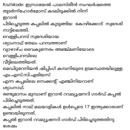
Kozhikode: ഇസ്രായേൽ പാലസ്തീൻ സംഘർഷത്തെ
തുടർന്ന്ഹോർമോസ് കടലിടുക്കിൽ നിന്ന്
ഇറാൻ
പിടിച്ചെടുത്ത കപ്പലിൽ കുടുങ്ങിയ
കോഴിക്കോട്
സ്വദേശി
നാട്ടിലെത്തി.
വെള്ളിപറമ്പ് സ്വദേശിയായ
ശ്യാംനാഥ് തേലം പറമ്പത്താണ്
വ്യാഴാഴ്ച വൈകുന്നേരം അഞ്ച്മണിയോടെ
വെള്ളിപറമ്പിലെ
വീട്ടിലെത്തിയത്.
മെഡിറ്ററേനിയൻ ഷിപ്പിംഗ് കമ്പനിയുടെ ഉടമസ്ഥതയിലുള്ള
എം.എസ്.സി.ഏരിയസ്
എന്ന കപ്പലിലെ സെക്കൻ്റ് എഞ്ചിനിയറാണ്
ശ്യാംനാഥ്.
രണ്ടുമാസം മുമ്പാണ് ഇറാൻ റവല്യൂഷനറി ഗാർഡ് കപ്പൽ
പിടിച്ചെടുത്തത്.
കപ്പലിൽ നാല് മലയാളികൾ ഉൾപ്പെടെ 17 ഇന്ത്യക്കാരാണ്
ഉണ്ടായിരുന്നത്.
കപ്പൽ ഇറാൻ റവല്യൂഷനറി ഗാർഡ് പിടിച്ചെടുത്തതിനു
ശേഷം