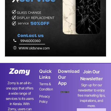
Quick
Download
Join Our
Links
Our
Newsletter
App
Zomy is an all-in-
Terms &
Sign up for our
one app that offers
Condition
newsletter to enjoy
a wide range of
free marketing tips,
Privacy
services to its users
inspirations, and
Policy
in Kerala. With
more.
Zomy, users can