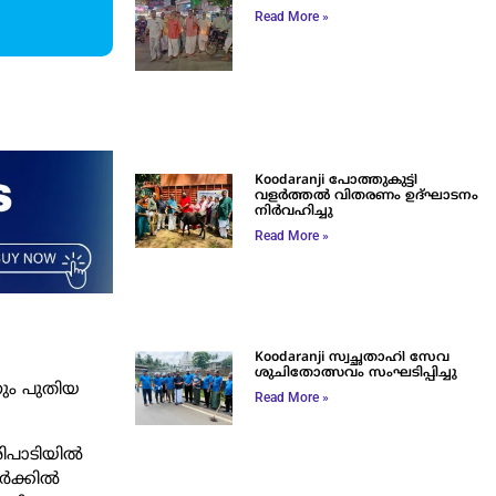
Read More »
Koodaranji പോത്തുകുട്ടി
വളർത്തൽ വിതരണം ഉദ്ഘാടനം
നിർവഹിച്ചു
Read More »
Koodaranji സ്വച്ഛതാഹി സേവ
ശുചിതോത്സവം സംഘടിപ്പിച്ചു
നും പുതിയ
Read More »
രിപാടിയിൽ
സർക്കിൽ