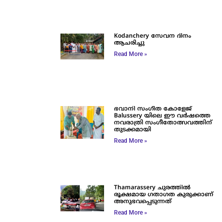
Kodanchery സേവന ദിനം
ആചരിച്ചു
Read More »
ഭവാനി സംഗീത കോളേജ്
Balussery യിലെ ഈ വർഷത്തെ
നവരാത്രി സംഗീതോത്സവത്തിന്
തുടക്കമായി
Read More »
Thamarassery ചുരത്തിൽ
രൂക്ഷമായ ഗതാഗത കുരുക്കാണ്
അനുഭവപ്പെടുന്നത്
Read More »