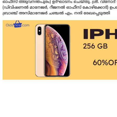
ഓഫീസ് തിരുവനന്തപുരം) ഉദ്ഘാടനം ചെയ്തു. ശ്രീ. വിനോദ്
(ഡിവിഷണൽ മാനേജർ, റീജനൽ ഓഫീസ് കോഴിക്കോട്) ഉപഭോക്
ബ്രാഞ്ച് അസിമാനേജർ ചഞ്ചൽ എം. നന്ദി രേഖപ്പെടുത്തി