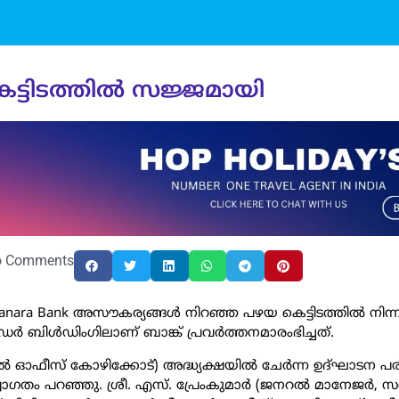
ട്ടിടത്തിൽ സജ്ജമായി
o Comments
anara Bank അസൗകര്യങ്ങൾ നിറഞ്ഞ പഴയ കെട്ടിടത്തിൽ നിന്
ഡർ ബിള്‍ഡിംഗിലാണ് ബാങ്ക് പ്രവര്‍ത്തനമാരംഭിച്ചത്.
ജനൽ ഓഫീസ് കോഴിക്കോട്) അദ്ധ്യക്ഷയിൽ ചേർന്ന ഉദ്ഘാടന പ
സ്വാഗതം പറഞ്ഞു. ശ്രീ. എസ്. പ്രേംകുമാർ (ജനറൽ മാനേജർ, 