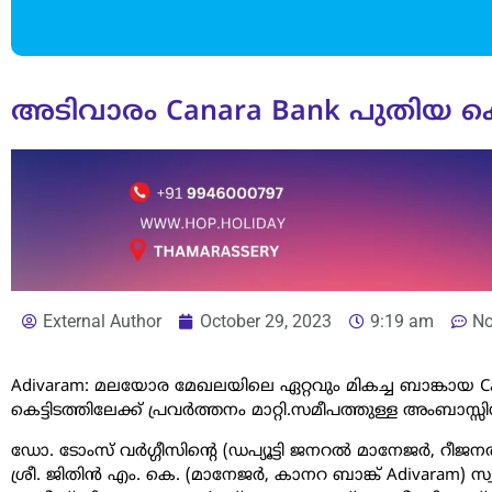
അടിവാരം Canara Bank പുതിയ കെ
External Author
October 29, 2023
9:19 am
N
Adivaram: മലയോര മേഖലയിലെ ഏറ്റവും മികച്ച ബാങ്കായ C
കെട്ടിടത്തിലേക്ക് പ്രവർത്തനം മാറ്റി.സമീപത്തുള്ള അംബാസ്സി
ഡോ. ടോംസ് വർഗ്ഗീസിന്റെ (ഡപ്യൂട്ടി ജനറൽ മാനേജർ, റീ
ശ്രീ. ജിതിൻ എം. കെ. (മാനേജർ, കാനറ ബാങ്ക് Adivaram) 