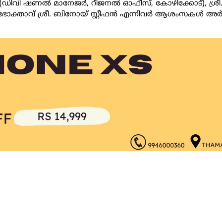
 (ഡിവി ഷണൽ മാനേജർ, റീജനൽ ഓഫീസ്, കോഴിക്കോട്), ശ്രീ. 
താവ് ശ്രീ. ബിനോയ് സ്റ്റീഫൻ എന്നിവർ ആശംസകൾ അർപ്പി