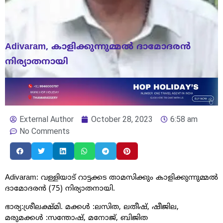
Adivaram, കാളിക്കുന്നുമ്മൽ ദാമോദരൻ
നിര്യാതനായി
External Author
October 28, 2023
6:58 am
No Comments
Adivaram: വള്ളിയാട് റാട്ടക്കട താമസിക്കും കാളിക്കുന്നുമ്മൽ
ദാമോദരൻ (75) നിര്യാതനായി.
ഭാര്യ:ശ്രീലക്ഷ്മി. മക്കൾ :ലസിത, ലതീഷ്, ഷീജില,
മരുമക്കൾ :സന്തോഷ്, മനോജ്, ബിജിത