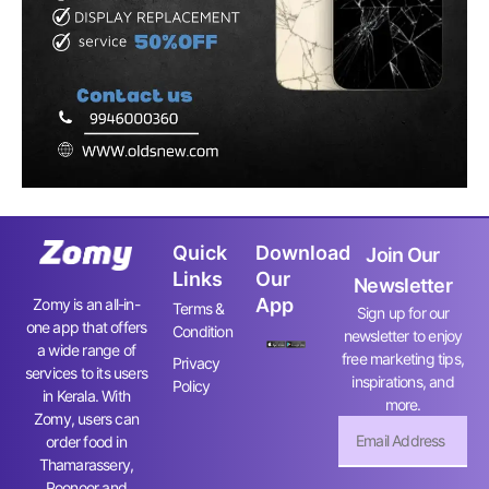
Quick
Download
Join Our
Links
Our
Newsletter
App
Zomy is an all-in-
Terms &
Sign up for our
one app that offers
Condition
newsletter to enjoy
a wide range of
free marketing tips,
Privacy
services to its users
inspirations, and
Policy
in Kerala. With
more.
Zomy, users can
order food in
Thamarassery,
Poonoor and