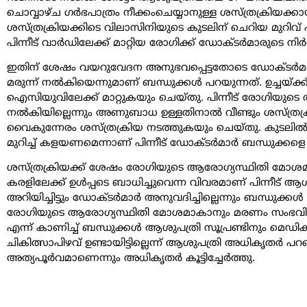
ചൊവ്വാഴ്‌ച ഗർഭപാത്രം നീക്കംചെയ്യാനുള്ള ശസ്ത്രക്രിയക്കാ
ശസ്ത്രക്രിയക്കിടെ വിലാസിനിയുടെ കുടലിന് ചെറിയ മുറിവ് പ
പിന്നീട് വാർഡിലേക്ക് മാറ്റിയ രോഗിക്ക് ഡോക്ടർമാരുടെ ന
ഇതിന് ശേഷം വയറുവേദന അനുഭവപ്പെട്ടതോടെ ഡോക്ട‌ർമാരെ വ
മരുന്ന് നൽകിയെന്നുമാണ് ബന്ധുക്കൾ പറയുന്നത്. ഉച്ചയ
ഐസിയുവിലേക്ക് മാറ്റുകയും ചെയ്തു‌. പിന്നീട് രോഗിയുടെ 
നൽകിയില്ലെന്നും അണുബാധ ഉള്ളതിനാൽ വീണ്ടും ശസ്ത്രക്
വൈകുന്നേരം ശസ്ത്രക്രിയ നടത്തുകയും ചെയ്തു. കുട
മുറിച്ച് കളയണമെന്നാണ് പിന്നീട് ഡോക്ടർമാർ ബന്ധുക്കളെ 
ശസ്ത്രക്രിയക്ക് ശേഷം രോഗിയുടെ ആരോഗ്യസ്ഥിതി മോശമാ
കരളിലേക്ക് ഉൾപ്പടെ ബാധിച്ചുവെന്ന വിവരമാണ് പിന്നീട് ആശുപ
അറിയിച്ചിട്ടും ഡോക്ടർമാർ അനുവദിച്ചില്ലെന്നും ബന്ധുക്കൾ 
രോഗിയുടെ ആരോഗ്യസ്ഥിതി മോശമാകാനും മരണം സംഭവിക്കാ
എന്ന് കാണിച്ച് ബന്ധുക്കൾ ആശുപത്രി സൂപ്രണ്ടിനും മെ
ചികിത്സാപിഴവ് ഉണ്ടായിട്ടില്ലെന്ന് ആശുപത്രി അധികൃതർ 
അത്യപൂർവമാണെന്നും അധികൃതർ കൂട്ടിച്ചേർത്തു.