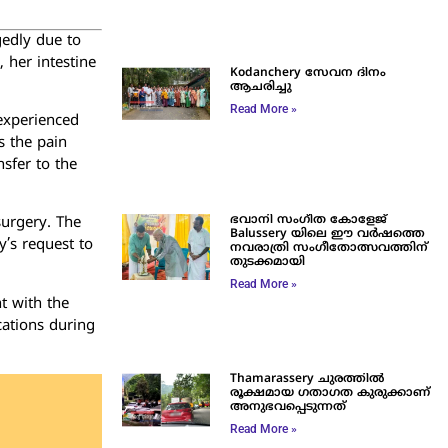
gedly due to
 her intestine
Kodanchery സേവന ദിനം
ആചരിച്ചു
Read More »
experienced
s the pain
sfer to the
ഭവാനി സംഗീത കോളേജ്
surgery. The
Balussery യിലെ ഈ വർഷത്തെ
y’s request to
നവരാത്രി സംഗീതോത്സവത്തിന്
തുടക്കമായി
Read More »
t with the
cations during
Thamarassery ചുരത്തിൽ
രൂക്ഷമായ ഗതാഗത കുരുക്കാണ്
അനുഭവപ്പെടുന്നത്
Read More »