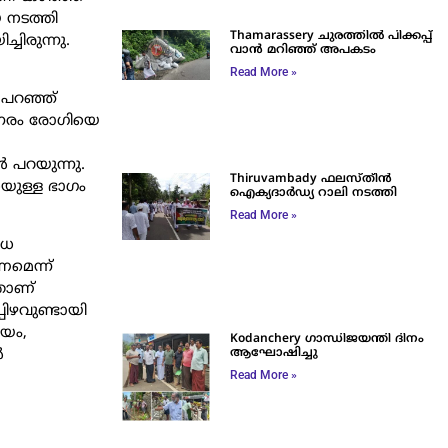
യ നടത്തി
Thamarassery ചുരത്തിൽ പിക്കപ്പ്
ചിരുന്നു.
വാൻ മറിഞ്ഞ് അപകടം
Read More »
 പറഞ്ഞ്
്നേരം രോഗിയെ
 പറയുന്നു.
Thiruvambady ഫലസ്തീൻ
യുള്ള ഭാഗം
ഐക്യദാർഡ്യ റാലി നടത്തി
Read More »
ാധ
ണമെന്ന്
തതാണ്
ിഴവുണ്ടായി
മയം,
Kodanchery ഗാന്ധിജയന്തി ദിനം
ആഘോഷിച്ചു
ൾ
Read More »