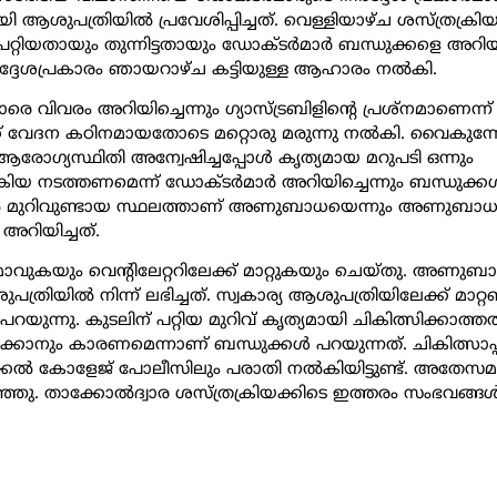
യി ആശുപത്രിയിൽ പ്രവേശിപ്പിച്ചത്. വെള്ളിയാഴ്ച ശസ്ത്രക്രി
റ്റിയതായും തുന്നിട്ടതായും ഡോക്‌ടർമാർ ബന്ധുക്കളെ അറിയിച്
ിർദ്ദേശപ്രകാരം ഞായറാഴ്ച‌ കട്ടിയുള്ള ആഹാരം നൽകി.
ിവരം അറിയിച്ചെന്നും ഗ്യാസ്ട്രബിളിന്റെ പ്രശ്നമാണെന്ന്
്ക്ക് വേദന കഠിനമായതോടെ മറ്റൊരു മരുന്നു നൽകി. വൈകുന
ആരോഗ്യസ്ഥിതി അന്വേഷിച്ചപ്പോൾ കൃത്യമായ മറുപടി ഒന്നും
രിയ നടത്തണമെന്ന് ഡോക്ടർമാർ അറിയിച്ചെന്നും ബന്ധുക്കൾ
ലിൽ മുറിവുണ്ടായ സ്ഥലത്താണ് അണുബാധയെന്നും അണുബാധ
അറിയിച്ചത്.
വുകയും വെന്റിലേറ്ററിലേക്ക് മാറ്റുകയും ചെയ്തു. അണുബ
ത്രിയിൽ നിന്ന് ലഭിച്ചത്. സ്വകാര്യ ആശുപത്രിയിലേക്ക് മാറ്റ
പറയുന്നു. കുടലിന് പറ്റിയ മുറിവ് കൃത്യമായി ചികിത്സിക്കാത്
നും കാരണമെന്നാണ് ബന്ധുക്കൾ പറയുന്നത്. ചികിത്സാപ്പ
ഡിക്കൽ കോളേജ് പോലീസിലും പരാതി നൽകിയിട്ടുണ്ട്. അതേസ
പറഞ്ഞു. താക്കോൽദ്വാര ശസ്ത്രക്രിയക്കിടെ ഇത്തരം സംഭവങ്ങ