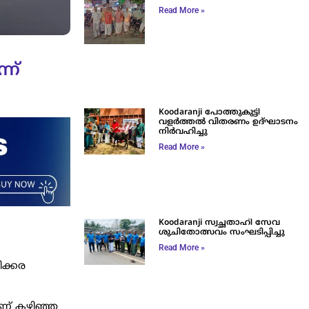
Read More »
്ന്
Koodaranji പോത്തുകുട്ടി
വളർത്തൽ വിതരണം ഉദ്ഘാടനം
നിർവഹിച്ചു
Read More »
Koodaranji സ്വച്ഛതാഹി സേവ
ശുചിതോത്സവം സംഘടിപ്പിച്ചു
Read More »
ിക്കര
ാണ് കഴിഞ്ഞ