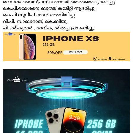
മണ്ഡലം വൈസ്പ്രസിഡണ്ടായി തെരഞ്ഞെടുക്കപ്പെട്ട
കെ.പി.രമേശനെ ബൂത്ത് കമ്മിറ്റി ആദരിച്ചു.
കെ.പി.സുധീഷ് ഷാൾ അണിയിച്ചു.
വി.പി. ബാബുരാജ്, കെ.ബിജു,
പി. ശ്രീകുമാർ , ദേവിക, ശിൽപ്പ പ്രസംഗിച്ചു.