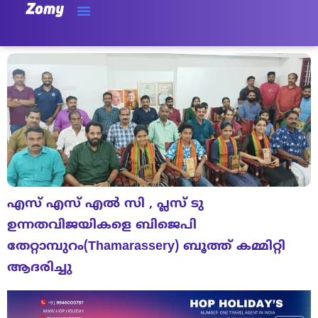
എസ് എസ് എൽ സി , പ്ലസ് ടു
ഉന്നതവിജയികളെ ബിജെപി
തേറ്റാമ്പുറം(Thamarassery) ബൂത്ത് കമ്മിറ്റി
ആദരിച്ചു