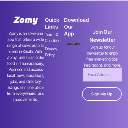
Quick
Download
Links
Our
Join Our
App
Zomy is an all-in-one
Terms &
app that offers a wide
Newsletter
Condition
range of services to its
Sign up for our
Privacy
users in Kerala. With
newsletter to enjoy
Policy
Zomy, users can order
free marketing tips,
food in Thamarassery,
inspirations, and more.
Poonoor and access
local news, classifieds,
jobs, and directory
listings all in one place
from everywhere. and
Sign Me Up
improvements.