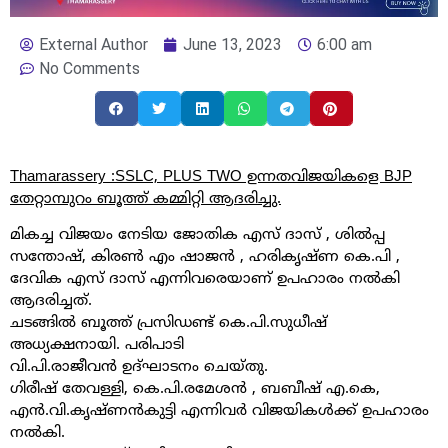
External Author
June 13, 2023
6:00 am
No Comments
Thamarassery :SSLC, PLUS TWO ഉന്നതവിജയികളെ BJP
തേറ്റാമ്പുറം ബൂത്ത് കമ്മിറ്റി ആദരിച്ചു.
മികച്ച വിജയം നേടിയ ജോതിക എസ് ദാസ് , ശിൽപ്പ
സന്തോഷ്, കിരൺ എം ഷാജൻ , ഹരികൃഷ്ണ കെ.പി ,
ദേവിക എസ് ദാസ് എന്നിവരെയാണ് ഉപഹാരം നൽകി
ആദരിച്ചത്.
ചടങ്ങിൽ ബൂത്ത് പ്രസിഡണ്ട് കെ.പി.സുധീഷ്
അധ്യക്ഷനായി. പരിപാടി
വി.പി.രാജീവൻ ഉദ്ഘാടനം ചെയ്തു.
ഗിരീഷ് തേവള്ളി, കെ.പി.രമേശൻ , ബബീഷ് എ.കെ,
എൻ.വി.കൃഷ്ണൻകുട്ടി എന്നിവർ വിജയികൾക്ക് ഉപഹാരം
നൽകി.