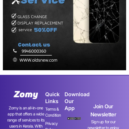
Quick
Download
Links
Our
Join Our
App
Zomy is an all-in-one
Terms &
app that offers a wide
Newsletter
Condition
range of services to its
Sign up for our
Privacy
users in Kerala. With
newsletter to enjoy