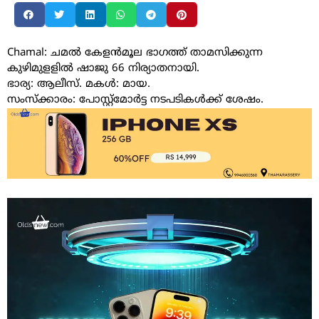
Chamal: ചമൽ കേളൻമൂല ഭാഗത്ത് താമസിക്കുന്ന
കുഴിമുളളിൽ ഷാജു 66 നിര്യാതനായി.
ഭാര്യ: ആലീസ്. മകൾ: മായ.
സംസ്ക്കാരം: പോസ്റ്റ്മോർട്ട നടപടികൾക്ക് ശേഷം.