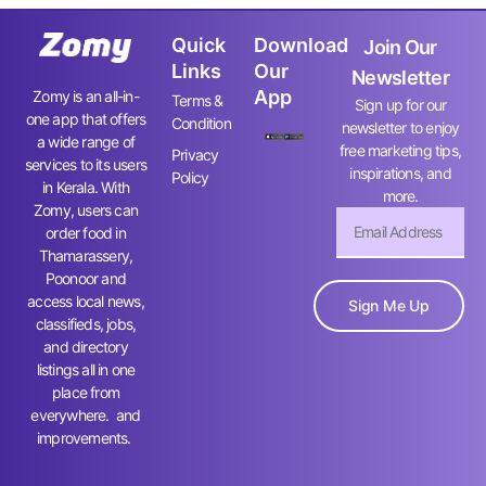
Quick
Download
Join Our
Links
Our
Newsletter
App
Zomy is an all-in-
Terms &
Sign up for our
one app that offers
Condition
newsletter to enjoy
a wide range of
free marketing tips,
Privacy
services to its users
inspirations, and
Policy
in Kerala. With
more.
Zomy, users can
order food in
Thamarassery,
Poonoor and
access local news,
Sign Me Up
classifieds, jobs,
and directory
listings all in one
place from
everywhere. and
improvements.