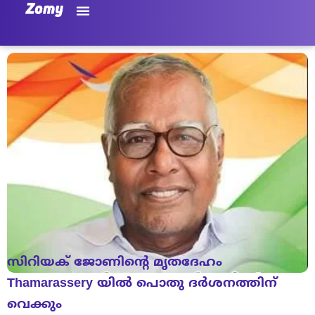
സിറിയക് ജോണിൻ്റെ മൃതദേഹം
Thamarassery യിൽ പൊതു ദർശനത്തിന്
വെക്കും