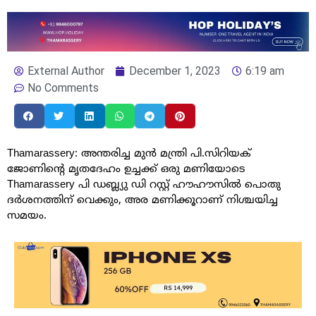
External Author
December 1, 2023
6:19 am
No Comments
Thamarassery: അന്തരിച്ച മുൻ മന്ത്രി പി.സിറിയക്
ജോണിൻ്റെ മൃതദേഹം ഉച്ചക്ക് ഒരു മണിയോടെ
Thamarassery പി ഡബ്ല്യു ഡി റസ്റ്റ് ഹൗഹൗസിൽ പൊതു
ദർശനത്തിന് വെക്കും, അര മണിക്കൂറാണ് നിശ്ചയിച്ച
സമയം.