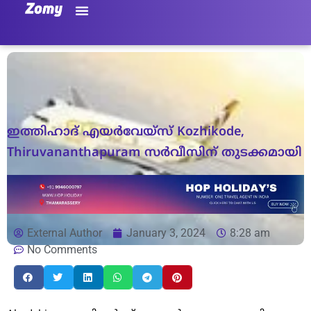
ഇത്തിഹാദ് എയര്‍വേയ്സ് Kozhikode,
Thiruvananthapuram സര്‍വീസിന് തുടക്കമായി
External Author
January 3, 2024
8:28 am
No Comments