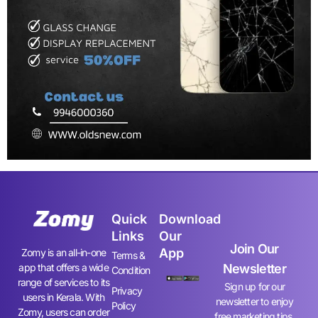
Quick
Download
Links
Our
Join Our
App
Zomy is an all-in-one
Terms &
app that offers a wide
Newsletter
Condition
range of services to its
Sign up for our
Privacy
users in Kerala. With
newsletter to enjoy
Policy
Zomy, users can order
free marketing tips,