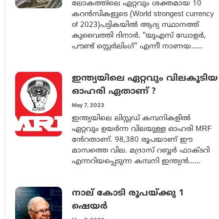
ലോകത്തിലെ ഏറ്റവും ശക്തമായ 10
കറൻസികളുടെ (World strongest currency
of 2023)പട്ടികയിൽ ആദ്യ സ്ഥാനത്ത്
കുവൈത്തി ദിനാർ. “യുഎസ് ഡോളർ,
പൗണ്ട് സ്റ്റെർലിംഗ്” എന്നീ നാണയ......
ഇന്ത്യയിലെ ഏറ്റവും വിലകൂടിയ
ഓഹരി ഏതാണ് ?
May 7, 2023
ഇന്ത്യയിലെ ലിസ്റ്റഡ് കമ്പനികളിൽ
ഏറ്റവും ഉയർന്ന വിലയുള്ള ഓഹരി MRF
ൻേറതാണ്. 98,380 രൂപയാണ് ഈ
മാസത്തെ വില. മദ്രാസ് റബ്ബർ ഫാക്ടറി
എന്നറിയപ്പെടുന്ന കമ്പനി ഇന്ത്യൻ......
നാല് കോടി രൂപയ്ക്കു 1
ഷെയർ