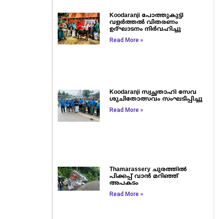
Koodaranji പോത്തുകുട്ടി
വളർത്തൽ വിതരണം
ഉദ്ഘാടനം നിർവഹിച്ചു
Read More »
Koodaranji സ്വച്ഛതാഹി സേവ
ശുചിതോത്സവം സംഘടിപ്പിച്ചു
Read More »
Thamarassery ചുരത്തിൽ
പിക്കപ്പ് വാൻ മറിഞ്ഞ്
അപകടം
Read More »