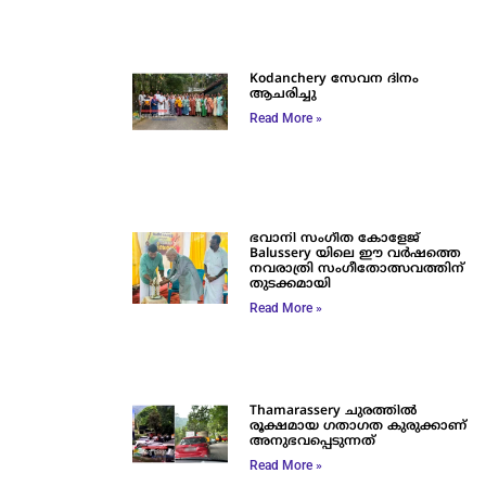
Kodanchery സേവന ദിനം
ആചരിച്ചു
Read More »
ഭവാനി സംഗീത കോളേജ്
Balussery യിലെ ഈ വർഷത്തെ
നവരാത്രി സംഗീതോത്സവത്തിന്
തുടക്കമായി
Read More »
Thamarassery ചുരത്തിൽ
രൂക്ഷമായ ഗതാഗത കുരുക്കാണ്
അനുഭവപ്പെടുന്നത്
Read More »