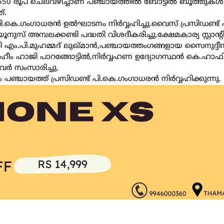
79,550 രൂപ ചെലവഴിച്ചാണ്‌ പഞ്ചായത്തിൽ ബോട്ടിൽ ബൂത്തുകൾ
‌.
്ട്‌ പി.കെ.ഗംഗാധരൻ ഉൽഘാടനം നിർവ്വഹിച്ചു.വൈസ്‌ പ്രസിഡണ്ട്‌ 
‌ അമ്പലക്കണ്ടി പദ്ധതി വിശദീകരിച്ചു.ക്ഷേമകാര്യ സ്റ്റാന്റിംഗ്
റി എം.പി.മുഹമ്മദ്‌ ലുഖ്‌മാൻ,പഞ്ചായത്തംഗങ്ങളായ സൈനുദ്ദ
ീം ഹാജി പാറങ്ങോട്ടിൽ,നിർവ്വഹണ ഉദ്യോഗസ്ഥൻ കെ.ഹാഫി
വർ സംസാരിച്ചു.
ചായത്ത്‌ പ്രസിഡണ്ട്‌ പി.കെ.ഗംഗാധരൻ നിർവ്വഹിക്കുന്നു.