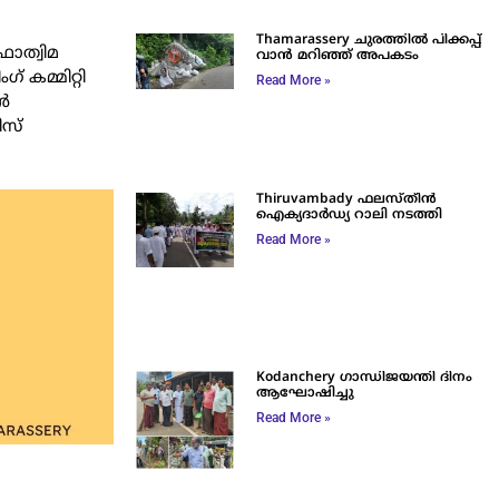
Thamarassery ചുരത്തിൽ പിക്കപ്പ്
ഫാത്വിമ
വാൻ മറിഞ്ഞ് അപകടം
‌ കമ്മിറ്റി
Read More »
ീൻ
സ്‌
Thiruvambady ഫലസ്തീൻ
ഐക്യദാർഡ്യ റാലി നടത്തി
Read More »
Kodanchery ഗാന്ധിജയന്തി ദിനം
ആഘോഷിച്ചു
Read More »