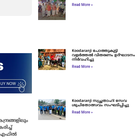
Read More »
Koodaranji പോത്തുകുട്ടി
വളർത്തൽ വിതരണം ഉദ്ഘാടനം
നിർവഹിച്ചു
Read More »
Koodaranji സ്വച്ഛതാഹി സേവ
ശുചിതോത്സവം സംഘടിപ്പിച്ചു
Read More »
ദ്രങ്ങളിലും
ിച്ച്‌
ി.എഫിൽ