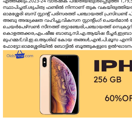
എത്തിക്കും.2023-24 വാർഷിക പദ്ധതിയിലുൾപ്പെടുത്തി 1,
സ്ഥാപിച്ചത്‌.ശുചിത്വ ഫണ്ടിൽ നിന്നാണ്‌ തുക വകയിരുത്തിയത്
ഓമശ്ശേരി ബസ്‌ സ്റ്റാന്റ്‌ പരിസരത്ത്‌ പഞ്ചായത്ത്‌ പ്രസിഡണ
അബു അദ്ധ്യക്ഷത വഹിച്ചു.വികസന സ്റ്റാന്റിംഗ്‌ ചെയർമാൻ യൂനുസ്
ചെയർപേഴ്സൺ സീനത്ത്‌ തട്ടാഞ്ചേരി,പഞ്ചായത്ത്‌ സെക്രട്ട
കൊളത്തക്കര,എം.ഷീജ ബാബു,സി.എ.ആയിഷ ടീച്ചർ,ഇബ്രാഹ
മുഹമ്മദ്‌,വി.ഇ.ഒ.ആശിഖ്‌ കോയ തങ്ങൾ,എൻ.പി.മൂസ എന്നി
ഫോട്ടോ:ഓമശ്ശേരിയിൽ ബോട്ടിൽ ബൂത്തുകളുടെ ഉൽഘാടനം പഞ്