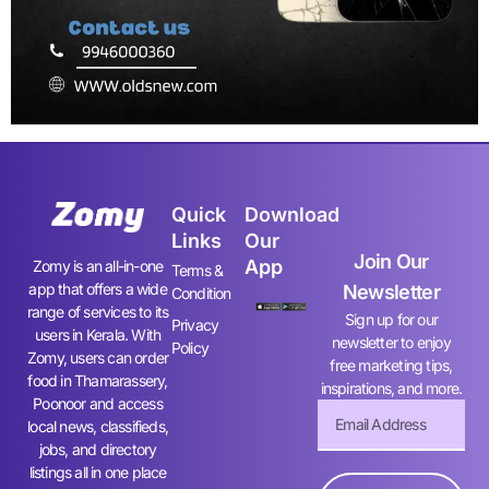
Quick
Download
Links
Our
Join Our
App
Zomy is an all-in-one
Terms &
app that offers a wide
Newsletter
Condition
range of services to its
Sign up for our
Privacy
users in Kerala. With
newsletter to enjoy
Policy
Zomy, users can order
free marketing tips,
food in Thamarassery,
inspirations, and more.
Poonoor and access
local news, classifieds,
jobs, and directory
listings all in one place