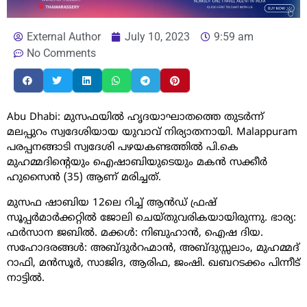
External Author
July 10, 2023
9:59 am
No Comments
Abu Dhabi
: മുസഫയിൽ ഹൃദയാഘാതത്തെ തുടർന്ന്
മലപ്പുറം
സ്വദേശിയായ യുവാവ് നിര്യാതനായി. Malappuram
പരപ്പനങ്ങാടി സ്വദേശി പഴയകണ്ടത്തിൽ പി.കെ
മുഹമ്മദിന്റെയും ഐഷാബിയുടെയും മകൻ സക്കീർ
ഹുസൈൻ (35) ആണ് മരിച്ചത്.
മുസഫ ഷാബിയ 12ലെ റിച്ച് ആൻഡ് ഫ്രഷ്
സൂപ്പർമാർക്കറ്റിൽ ജോലി ചെയ്തുവരികയായിരുന്നു. ഭാര്യ:
ഫർസാന ജബിൽ. മക്കൾ: നിബുഹാൻ, ഐഷ ദിയ.
സഹോദരങ്ങൾ: അബ്ദുർറഹ്മാൻ, അബ്ദുസ്സലാം, മുഹമ്മദ്
റാഫി, മൻസൂർ, സാജിദ, ആരിഫ, ജംഷി. ഖബറടക്കം പിന്നീട്
നാട്ടിൽ.