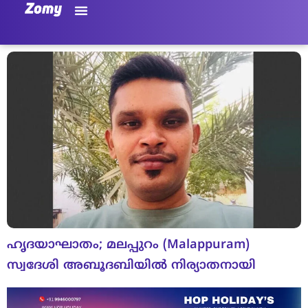
ഹൃദയാഘാതം; മലപ്പുറം (Malappuram)
സ്വദേശി അബൂദബിയിൽ നിര്യാതനായി