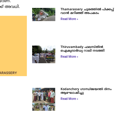
യാണ്.
ക്ക് അവധി.
Thamarassery ചുരത്തിൽ പിക്കപ്പ്
വാൻ മറിഞ്ഞ് അപകടം
Read More »
Thiruvambady ഫലസ്തീൻ
ഐക്യദാർഡ്യ റാലി നടത്തി
Read More »
Kodanchery ഗാന്ധിജയന്തി ദിനം
ആഘോഷിച്ചു
Read More »