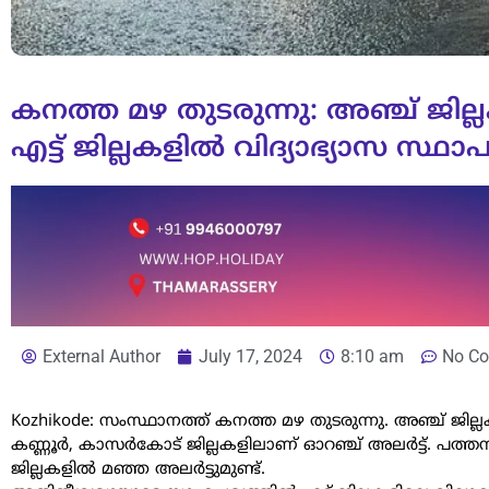
കനത്ത മഴ തുടരുന്നു: അഞ്ച് ജില്ല
എട്ട് ജില്ലകളിൽ വിദ്യാഭ്യാസ സ്
External Author
July 17, 2024
8:10 am
No C
Kozhikode: സംസ്ഥാനത്ത് കനത്ത മഴ തുടരുന്നു. അഞ്ച് ജില്ല
കണ്ണൂർ, കാസർകോട് ജില്ലകളിലാണ് ഓറഞ്ച് അലർട്ട്. പത്തനംത
ജില്ലകളിൽ മഞ്ഞ അലർട്ടുമുണ്ട്.