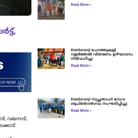
Read More »
്ട്,
Koodaranji പോത്തുകുട്ടി
വളർത്തൽ വിതരണം ഉദ്ഘാടനം
നിർവഹിച്ചു
Read More »
Koodaranji സ്വച്ഛതാഹി സേവ
ശുചിതോത്സവം സംഘടിപ്പിച്ചു
Read More »
ോട്, വയനാട്,
ക്കാട്