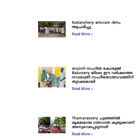
Kodanchery സേവന ദിനം
ആചരിച്ചു
Read More »
ഭവാനി സംഗീത കോളേജ്
Balussery യിലെ ഈ വർഷത്തെ
നവരാത്രി സംഗീതോത്സവത്തിന്
തുടക്കമായി
Read More »
Thamarassery ചുരത്തിൽ
രൂക്ഷമായ ഗതാഗത കുരുക്കാണ്
അനുഭവപ്പെടുന്നത്
Read More »