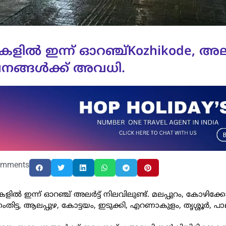
കളിൽ ഇന്ന് ഓറഞ്ച്Kozhikode, അലർട
ഥാപനങ്ങൾക്ക് അവധി.
omments
കളിൽ ഇന്ന് ഓറഞ്ച് അലർട്ട് നിലവിലുണ്ട്. മലപ്പുറം, കോഴിക്ക
ിട്ട, ആലപ്പുഴ, കോട്ടയം, ഇടുക്കി, എറണാകുളം, തൃശ്ശൂർ, പാല