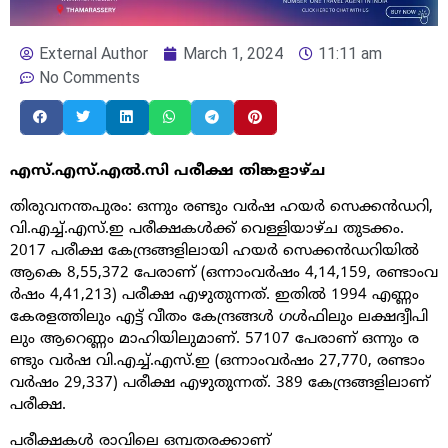
External Author
March 1, 2024
11:11 am
No Comments
എസ്​.എസ്​.എൽ.സി പരീക്ഷ തിങ്കളാഴ്ച
തി​രു​വ​ന​ന്ത​പു​രം: ഒ​ന്നും ര​ണ്ടും വ​ർ​ഷ ഹ​യ​ർ സെ​ക്ക​ൻ​ഡ​റി,
വി.​എ​ച്ച്.​എ​സ്.​ഇ പ​രീ​ക്ഷ​ക​ൾ​ക്ക്​ വെ​ള്ളി​യാ​ഴ്ച തു​ട​ക്കം.
2017 പ​രീ​ക്ഷ കേ​ന്ദ്ര​ങ്ങ​ളി​ലാ​യി ഹ​യ​ർ സെ​ക്ക​ൻ​ഡ​റി​യി​ൽ
ആ​കെ 8,55,372 പേ​രാ​ണ്​ (ഒ​ന്നാം​വ​ർ​ഷം 4,14,159, ര​ണ്ടാം​വ​
ർ​ഷം 4,41,213) പ​രീ​ക്ഷ എ​ഴു​തു​ന്ന​ത്. ഇ​തി​ൽ 1994 എ​ണ്ണം
കേ​ര​ള​ത്തി​ലും എ​ട്ട്​ വീ​തം കേ​ന്ദ്ര​ങ്ങ​ൾ ഗ​ൾ​ഫി​ലും ല​ക്ഷ​ദ്വീ​പി​
ലും ആ​റെ​ണ്ണം മാ​ഹി​യി​ലു​മാ​ണ്. 57107 പേ​രാ​ണ്​ ഒ​ന്നും ര​
ണ്ടും വ​ർ​ഷ വി.​എ​ച്ച്.​എ​സ്.​ഇ (ഒ​ന്നാം​വ​ർ​ഷം 27,770, ര​ണ്ടാം​
വ​ർ​ഷം 29,337) പ​രീ​ക്ഷ എ​ഴു​തു​ന്ന​ത്. 389 കേ​ന്ദ്ര​ങ്ങ​ളി​ലാ​ണ്​
പ​രീ​ക്ഷ.
പ​രീ​ക്ഷ​ക​ൾ രാ​വി​ലെ ഒ​മ്പ​ത​ര​ക്കാ​ണ്​