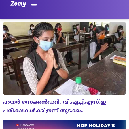
ഹയർ സെക്കൻഡറി, വി.എച്ച്​.എസ്​.ഇ
പരീക്ഷകൾക്ക്​ ഇന്ന്​ തുടക്കം.