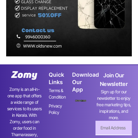
Quick
Download
Join Our
Links
Our
Newsletter
App
Zomy is an all-in-
Terms &
Sign up for our
one app that offers
Condition
newsletter to enjoy
a wide range of
free marketing tips,
Privacy
services to its users
inspirations, and
Policy
in Kerala. With
more.
Zomy, users can
order food in
Thamarassery,