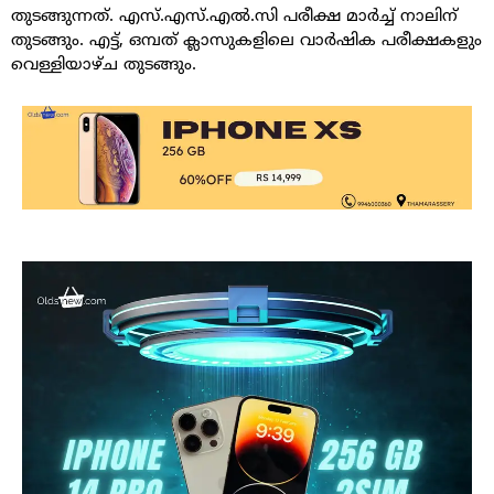
തു​ട​ങ്ങു​ന്ന​ത്. എ​സ്.​എ​സ്.​എ​ൽ.​സി പ​രീ​ക്ഷ മാ​ർ​ച്ച്​ നാ​ലി​ന്​​
തു​ട​ങ്ങും. എ​ട്ട്, ഒ​മ്പ​ത്​ ക്ലാ​സു​ക​ളി​ലെ വാ​ർ​ഷി​ക പ​രീ​ക്ഷ​ക​ളും
വെ​ള്ളി​യാ​ഴ്ച തു​ട​ങ്ങും.