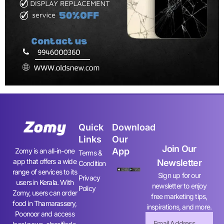
Quick
Download
Links
Our
Join Our
App
Zomy is an all-in-one
Terms &
app that offers a wide
Newsletter
Condition
range of services to its
Sign up for our
Privacy
users in Kerala. With
newsletter to enjoy
Policy
Zomy, users can order
free marketing tips,
food in Thamarassery,
inspirations, and more.
Poonoor and access