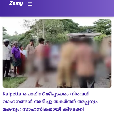
Kalpetta പൊലീസ് ജീപ്പടക്കം നിരവധി
വാഹനങ്ങൾ അടിച്ചു തകർത്ത് അച്ഛനും
മകനും; സാഹസികമായി കീഴടക്കി