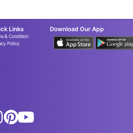
ck Links
Download Our App
s & Condition
acy Policy