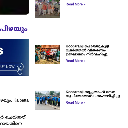
Read More »
 പിഴയും
Koodaranji പോത്തുകുട്ടി
വളർത്തൽ വിതരണം
ഉദ്ഘാടനം നിർവഹിച്ചു
Read More »
Koodaranji സ്വച്ഛതാഹി സേവ
ശുചിതോത്സവം സംഘടിപ്പിച്ചു
യും. Kalpetta
Read More »
ര്‍ ചെയ്തത്.
സ്ഫറായതിനെ