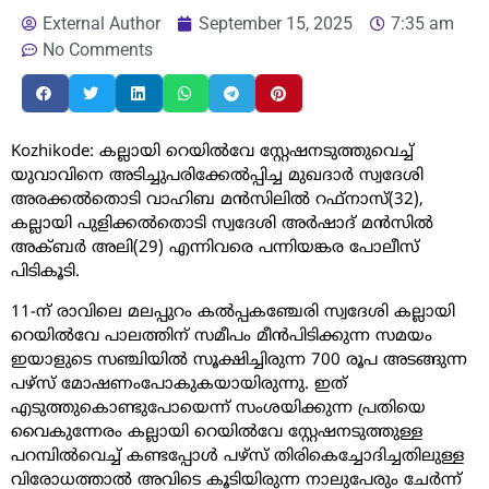
External Author
September 15, 2025
7:35 am
No Comments
Kozhikode: കല്ലായി റെയിൽവേ സ്റ്റേഷനടുത്തുവെച്ച്
യുവാവിനെ അടിച്ചുപരിക്കേൽപ്പിച്ച മുഖദാർ സ്വദേശി
അരക്കൽതൊടി വാഹിബ മൻസിലിൽ റഫ്നാസ്(32),
കല്ലായി പുളിക്കൽതൊടി സ്വദേശി അർഷാദ് മൻസിൽ
അക്ബർ അലി(29) എന്നിവരെ പന്നിയങ്കര പോലീസ്
പിടികൂടി.
11-ന് രാവിലെ മലപ്പുറം കൽപ്പകഞ്ചേരി സ്വദേശി കല്ലായി
റെയിൽവേ പാലത്തിന് സമീപം മീൻപിടിക്കുന്ന സമയം
ഇയാളുടെ സഞ്ചിയിൽ സൂക്ഷിച്ചിരുന്ന 700 രൂപ അടങ്ങുന്ന
പഴ്‌സ് മോഷണംപോകുകയായിരുന്നു. ഇത്
എടുത്തുകൊണ്ടുപോയെന്ന് സംശയിക്കുന്ന പ്രതിയെ
വൈകുന്നേരം കല്ലായി റെയിൽവേ സ്റ്റേഷനടുത്തുള്ള
പറമ്പിൽവെച്ച് കണ്ടപ്പോൾ പഴ്‌സ് തിരികെച്ചോദിച്ചതിലുള്ള
വിരോധത്താൽ അവിടെ കൂടിയിരുന്ന നാലുപേരും ചേർന്ന്