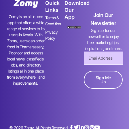
Quick
Download
Links
Our
Join Our
App
Zomy is an all-in-one
Terms &
app that offers a wide
Newsletter
Condition
range of services to its
Sign up for our
Privacy
users in Kerala. With
newsletter to enjoy
Policy
Zomy, users can order
free marketing tips,
food in Thamarassery,
inspirations, and more.
Poonoor and access
local news, classifieds,
jobs, and directory
listings all in one place
from everywhere. and
Sign Me
Up
improvements.
© 2026 Zomy. All Rights Reserved.