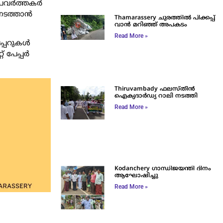
വര്‍ത്തകര്‍
നടത്താന്‍
Thamarassery ചുരത്തിൽ പിക്കപ്പ്
വാൻ മറിഞ്ഞ് അപകടം
Read More »
്പറുകള്‍
പേപ്പര്‍
Thiruvambady ഫലസ്തീൻ
ഐക്യദാർഡ്യ റാലി നടത്തി
Read More »
Kodanchery ഗാന്ധിജയന്തി ദിനം
ആഘോഷിച്ചു
Read More »