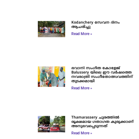
Kodanchery സേവന ദിനം
ആചരിച്ചു
Read More »
ഭവാനി സംഗീത കോളേജ്
Balussery യിലെ ഈ വർഷത്തെ
നവരാത്രി സംഗീതോത്സവത്തിന്
തുടക്കമായി
Read More »
Thamarassery ചുരത്തിൽ
രൂക്ഷമായ ഗതാഗത കുരുക്കാണ്
അനുഭവപ്പെടുന്നത്
Read More »