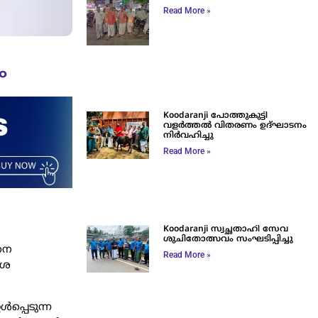
Read More »
ം
Koodaranji പോത്തുകുട്ടി
വളർത്തൽ വിതരണം ഉദ്ഘാടനം
നിർവഹിച്ചു
Read More »
Koodaranji സ്വച്ഛതാഹി സേവ
ശുചിതോത്സവം സംഘടിപ്പിച്ചു
നെ
Read More »
േശ
്‍പ്പെടുന്ന