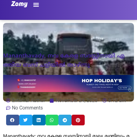
Mananthavady, ന​വ​ കേ​ര​ള സ​ദ​സ്സി​നാ​യി എ​
ത്തി​യ ബ​സ് ച​ളി​യി​ൽ താ​ഴ്‌​ന്നു
External Author
November 24, 2023
8:12 am
No Comments
Mananthavady: ന​വ ​കേ​ര​ള സ​ദ​സ്സി​നാ​യി മു​ഖ്യ ​മ​ന്ത്രി​യും മ​