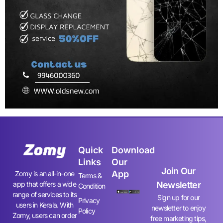
Quick
Download
Links
Our
Join Our
App
Zomy is an all-in-one
Terms &
app that offers a wide
Newsletter
Condition
range of services to its
Sign up for our
Privacy
users in Kerala. With
newsletter to enjoy
Policy
Zomy, users can order
free marketing tips,