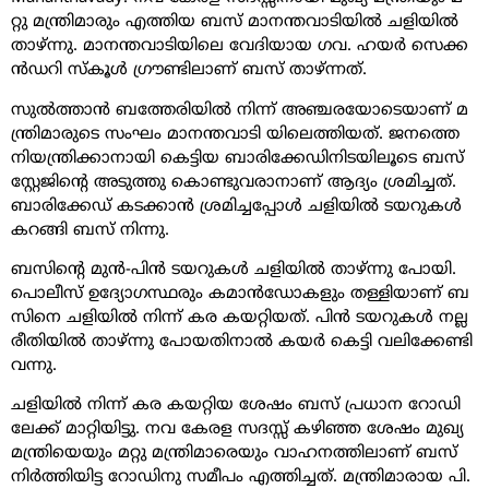
റ്റു മ​ന്ത്രി​മാ​രും എ​ത്തി​യ ബ​സ് മാന​ന്ത​വാ​ടി​യി​ൽ ച​ളി​യി​ൽ
താ​ഴ്‌​ന്നു. മാ​ന​ന്ത​വാ​ടി​യി​ലെ വേ​ദി​യാ​യ ഗ​വ. ഹ​യ​ർ സെ​ക്ക​
ൻ​ഡ​റി സ്കൂ​ൾ ഗ്രൗ​ണ്ടി​ലാ​ണ് ബ​സ് താ​ഴ്ന്ന​ത്.
സു​ൽ​ത്താ​ൻ ബ​ത്തേ​രി​യി​ൽ​ നി​ന്ന് അ​ഞ്ച​ര​യോ​ടെ​യാ​ണ് മ​
ന്ത്രി​മാ​രു​ടെ സം​ഘം മാനന്തവാടി​ യി​ലെ​ത്തി​യ​ത്. ജ​ന​ത്തെ
നി​യ​ന്ത്രി​ക്കാ​നാ​യി കെ​ട്ടി​യ ബാ​രി​ക്കേ​ഡി​നി​ട​യി​ലൂ​ടെ ബ​സ്
സ്റ്റേ​ജി​ന്റെ അ​ടു​ത്തു​ കൊ​ണ്ടു​വ​രാ​നാ​ണ് ആ​ദ്യം ശ്ര​മി​ച്ച​ത്.
ബാ​രി​ക്കേ​ഡ് ക​ട​ക്കാ​ൻ ശ്ര​മി​ച്ച​പ്പോ​ൾ ച​ളി​യി​ൽ ട​യ​റു​ക​ൾ
ക​റ​ങ്ങി ബ​സ് നി​ന്നു.
ബ​സി​ന്റെ മു​ൻ-​പി​ൻ ട​യ​റു​ക​ൾ ച​ളി​യി​ൽ താ​ഴ്‌​ന്നു ​പോ​യി.
പൊ​ലീ​സ് ഉ​ദ്യോ​ഗ​സ്ഥ​രും ക​മാ​ൻ​ഡോ​ക​ളും ത​ള്ളി​യാ​ണ് ബ​
സി​നെ ച​ളി​യി​ൽ​ നി​ന്ന് ക​ര​ ക​യ​റ്റി​യ​ത്. പി​ൻ ട​യ​റു​ക​ൾ നല്ല​
രീ​തി​യി​ൽ താ​ഴ്‌​ന്നു​ പോ​യ​തി​നാ​ൽ ക​യ​ർ കെ​ട്ടി വ​ലി​ക്കേ​ണ്ടി
വ​ന്നു.
ച​ളി​യി​ൽ ​നി​ന്ന് ക​ര​ ക​യ​റ്റി​യ ശേ​ഷം ബ​സ് പ്ര​ധാ​ന റോ​ഡി​
ലേ​ക്ക് മാ​റ്റി​യി​ട്ടു. ന​വ​ കേ​ര​ള സ​ദ​സ്സ് ക​ഴി​ഞ്ഞ ​ശേ​ഷം മു​ഖ്യ​
മ​ന്ത്രി​യെ​യും മ​റ്റു മ​ന്ത്രി​മാ​രെ​യും വാ​ഹ​ന​ത്തി​ലാ​ണ് ബ​സ്
നി​ർ​ത്തി​യി​ട്ട റോ​ഡി​നു സ​മീ​പം എ​ത്തി​ച്ച​ത്. മ​ന്ത്രി​മാ​രാ​യ പി.​