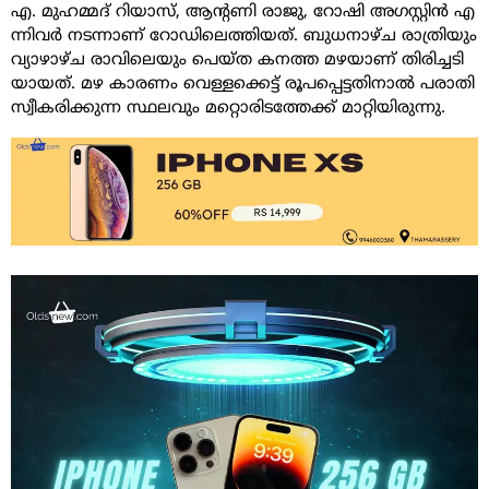
എ. മു​ഹ​മ്മ​ദ് റി​യാ​സ്, ആ​ന്റ​ണി രാ​ജു, റോ​ഷി അ​ഗ​സ്റ്റി​ൻ എ​
ന്നി​വ​ർ ന​ട​ന്നാ​ണ് റോ​ഡി​ലെ​ത്തി​യ​ത്. ബു​ധ​നാ​ഴ്ച രാ​ത്രി​യും
വ്യാ​ഴാ​ഴ്ച രാ​വി​ലെ​യും പെ​യ്ത ക​ന​ത്ത മ​ഴ​യാ​ണ് തി​രി​ച്ച​ടി​
യാ​യ​ത്. മ​ഴ​ കാ​ര​ണം വെ​ള്ള​ക്കെ​ട്ട് രൂ​പ​പ്പെ​ട്ട​തി​നാ​ൽ പ​രാ​തി
സ്വീ​ക​രി​ക്കു​ന്ന സ്ഥ​ല​വും മ​റ്റൊ​രി​ട​ത്തേ​ക്ക് മാ​റ്റി​യി​രു​ന്നു.