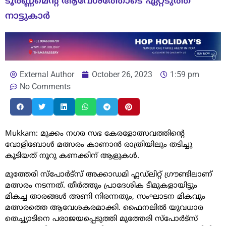
ടൂർണ്ണമെന്റ് ആവേശത്തോടെ ഏറ്റടുത്ത്
നാട്ടുകാർ
External Author
October 26, 2023
1:59 pm
No Comments
Mukkam: മുക്കം നഗര സഭ കേരളോത്സവത്തിന്റെ
വോളിബോൾ മത്സരം കാണാൻ രാത്രിയിലും തടിച്ചു
കൂടിയത് നൂറു കണക്കിന് ആളുകൾ.
മുത്തേരി സ്പോർട്സ് അക്കാഡമി ഫ്ലഡ്ലിറ്റ് ഗ്രൗണ്ടിലാണ്
മത്സരം നടന്നത്. തീർത്തും പ്രാദേശിക ടീമുകളായിട്ടും
മികച്ച താരങ്ങൾ അണി നിരന്നതും, സംഘാടന മികവും
മത്സരത്തെ ആവേശകരമാക്കി. ഫൈനലിൽ യുവധാര
തെച്ച്യാടിനെ പരാജയപ്പെടുത്തി മുത്തേരി സ്പോർട്സ്