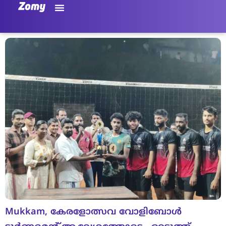
Mukkam, കേരളോത്സവ വോളിബോൾ