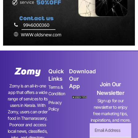
Quick
Download
Links
Our
Join Our
App
Zomy is an all-in-one
Terms &
app that offers a wide
Newsletter
Condition
range of services to its
Sign up for our
Privacy
users in Kerala. With
newsletter to enjoy
Policy
Zomy, users can order
free marketing tips,
food in Thamarassery,
inspirations, and more.
Poonoor and access
local news, classifieds,
jobs, and directory