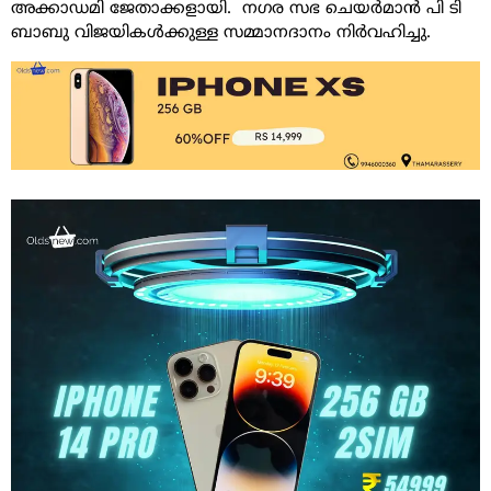
അക്കാഡമി ജേതാക്കളായി. നഗര സഭ ചെയർമാൻ പി ടി
ബാബു വിജയികൾക്കുള്ള സമ്മാനദാനം നിർവഹിച്ചു.