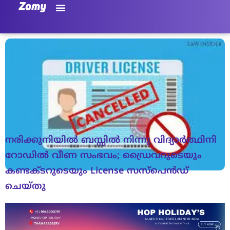
നരിക്കുനിയിൽ ബസ്സിൽ നിന്നു വിദ്യാർത്ഥിനി
റോഡിൽ വീണ സംഭവം; ഡ്രൈവറുടെയും
കണ്ടക്ടറുടെയും License സസ്പെൻഡ്
ചെയ്തു