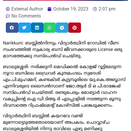
External Author
October 19, 2023
2:07 pm
No Comments
Narikkuni: ബസ്സിൽനിന്നും വിദ്യാർത്ഥിനി റോഡിൽ വീണ
സംഭവത്തിൽ സ്വകാര്യ ബസ് ജീവനക്കാരുടെ License ഒരു
മാസത്തേക്കു സസ്പെൻഡ് ചെയ്തു.
ബാലുശ്ശേരി- നരിക്കുനി മെഡിക്കൽ കോളജ് റൂട്ടിലേടുന്ന
നൂറാ ബസിലെ ഡ്രൈവർ കുന്ദമംഗലം സ്വദേശി
എം.പി.മുഹമ്മദ്, കണ്ടക്ടർ കുട്ടമ്പൂരിലെ യു.കെ.അബ്ബാസ്
എന്നിവരുടെ ലൈസൻസാണ് ജോ.ആർ ടി ഒ പി.രാജേഷ്
സസ്പെൻഡ് ചെയ്തത്. രണ്ടുപേരും മോട്ടോർ വാഹന
വകുപ്പിന്റെ ഐ ഡി ടിആ ർ എടപ്പാളിൽ നടത്തുന്ന മൂന്നു
ദിവസത്തെ റിഫ്രഷ്മെന്റ് കോഴ്സിൽ പങ്കെടുക്കണം.
വിദ്യാർത്ഥിനി ബസ്സിൽ കയറവേ വണ്ടി
മുന്നോട്ടെടുത്തതോടെയാണ് അപകടം. ചൊവ്വാഴ്ച
ബാലുശ്ശേരിയിൽ നിന്നു രാവിലെ ഏഴു മണിക്കു