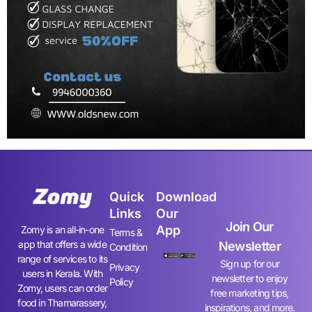
Quick
Download
Links
Our
Join Our
App
Zomy is an all-in-one
Terms &
app that offers a wide
Newsletter
Condition
range of services to its
Sign up for our
Privacy
users in Kerala. With
newsletter to enjoy
Policy
Zomy, users can order
free marketing tips,
food in Thamarassery,
inspirations, and more.