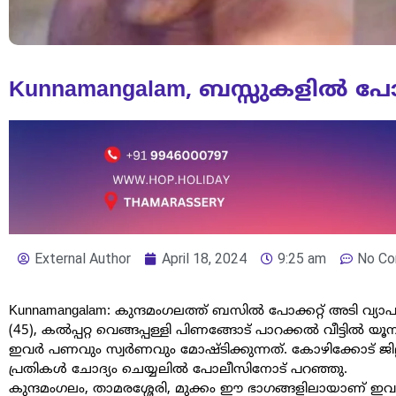
Kunnamangalam, ബസ്സുകളിൽ പോക്
External Author
April 18, 2024
9:25 am
No C
Kunnamangalam: കുന്ദമംഗലത്ത് ബസിൽ പോക്കറ്റ് അടി വ്യ
(45), കൽപ്പറ്റ വെങ്ങപ്പള്ളി പിണങ്ങോട് പാറക്കൽ വീട്ടി
ഇവർ പണവും സ്വർണവും മോഷ്ടിക്കുന്നത്. കോഴിക്കോട് ജില്
പ്രതികൾ ചോദ്യം ചെയ്യലിൽ പോലീസിനോട് പറഞ്ഞു.
കുന്ദമംഗലം, താമരശ്ശേരി, മുക്കം ഈ ഭാഗങ്ങളിലായാണ് ഇവർ 