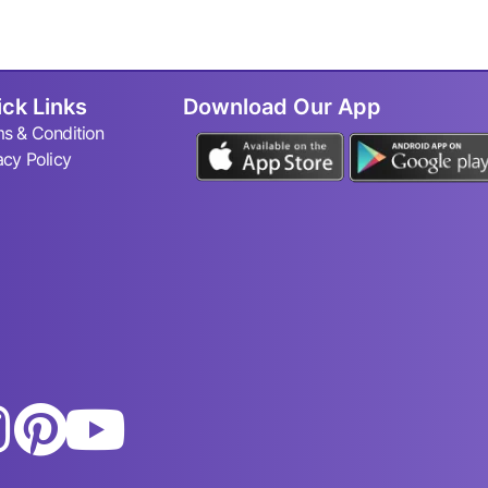
ck Links
Download Our App
s & Condition
acy Policy