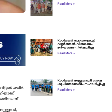
Read More »
Koodaranji പോത്തുകുട്ടി
വളർത്തൽ വിതരണം
ഉദ്ഘാടനം നിർവഹിച്ചു
Read More »
Koodaranji സ്വച്ഛതാഹി സേവ
ശുചിതോത്സവം സംഘടിപ്പിച്ചു
വീട്ടിൽ ഷമീർ
Read More »
കയറിയാണ്
്ങിയെന്ന്
ിലുള്ളവർ,