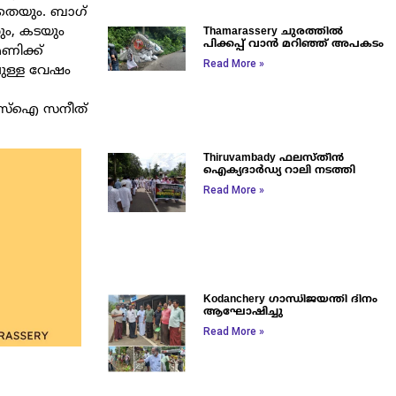
ലതെയും. ബാഗ്
ും, കടയും
Thamarassery ചുരത്തിൽ
പിക്കപ്പ് വാൻ മറിഞ്ഞ് അപകടം
ണിക്ക്
Read More »
ലുള്ള വേഷം
ം എസ്ഐ സനീത്
Thiruvambady ഫലസ്തീൻ
ഐക്യദാർഡ്യ റാലി നടത്തി
Read More »
Kodanchery ഗാന്ധിജയന്തി ദിനം
ആഘോഷിച്ചു
Read More »