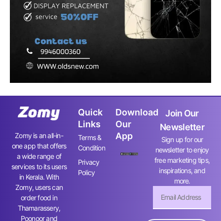
Quick
Download
Join Our
Links
Our
Newsletter
App
Zomy is an all-in-
Terms &
Sign up for our
one app that offers
Condition
newsletter to enjoy
a wide range of
free marketing tips,
Privacy
services to its users
inspirations, and
Policy
in Kerala. With
more.
Zomy, users can
order food in
Thamarassery,
Poonoor and