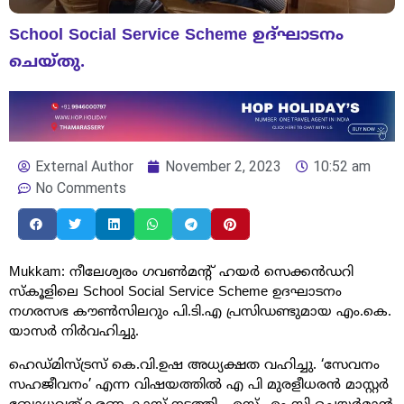
School Social Service Scheme ഉദ്ഘാടനം
ചെയ്തു.
External Author
November 2, 2023
10:52 am
No Comments
Mukkam: നീലേശ്വരം ഗവൺമന്റ് ഹയർ സെക്കൻഡറി
സ്കൂളിലെ School Social Service Scheme ഉദഘാടനം
നഗരസഭ കൗൺസിലറും പി.ടി.എ പ്രസിഡണ്ടുമായ എം.കെ.
യാസർ നിർവഹിച്ചു.
ഹെഡ്മിസ്ട്രസ് കെ.വി.ഉഷ അധ്യക്ഷത വഹിച്ചു. ‘സേവനം
സഹജീവനം’ എന്ന വിഷയത്തിൽ എ പി മുരളീധരൻ മാസ്റ്റർ