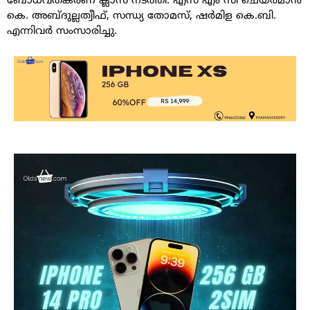
ബോധവത്കരണ ക്ലാസ് നടത്തി. എസ് എം സി ചെയർമാൻ
കെ. അബ്ദുല്ലത്വീഫ്, സന്ധ്യ തോമസ്, ഷർമിള കെ.ബി.
എന്നിവർ സംസാരിച്ചു.