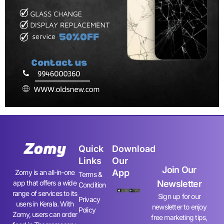
Quick
Download
Links
Our
Join Our
App
Zomy is an all-in-one
Terms &
app that offers a wide
Newsletter
Condition
range of services to its
Sign up for our
Privacy
users in Kerala. With
newsletter to enjoy
Policy
Zomy, users can order
free marketing tips,