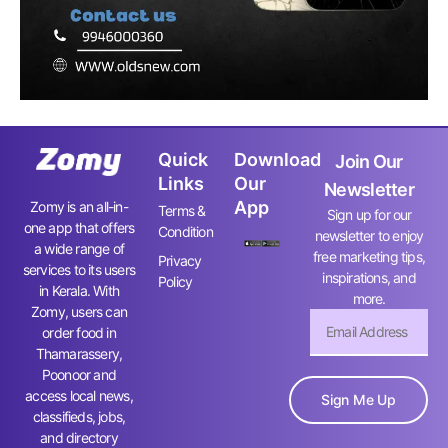
Quick
Download
Join Our
Links
Our
Newsletter
App
Zomy is an all-in-
Terms &
Sign up for our
one app that offers
Condition
newsletter to enjoy
a wide range of
free marketing tips,
Privacy
services to its users
inspirations, and
Policy
in Kerala. With
more.
Zomy, users can
order food in
Thamarassery,
Poonoor and
access local news,
Sign Me Up
classifieds, jobs,
and directory