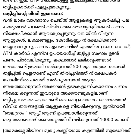
തന്നെ, ഇത് OTP നൽകിയുള്ള ഇടപാടുകൾ നടത്താൻ
തട്ടിപ്പുകാർക്ക് എളുപ്പമാകുന്നു..
തട്ടിപ്പിൻ്റെ രീതി ഇങ്ങനെ:
വൻ ലാഭം വാഗ്ദാനം ചെയ്ത് ആളുകളെ ആകർഷിച്ച് പല
കാര്യങ്ങൾ പറഞ്ഞ് വിവിധ അക്കൗണ്ടുകളിലേക്ക് പണം
നിക്ഷേപിക്കാൻ ആവശ്യപ്പെടുന്നു, വലയിൽ വീഴുന്ന
ആളുകൾ, ലക്ഷങ്ങളും, കോടികളും നിക്ഷേപിക്കാൻ
തയ്യാറാവുന്നു, പണം എക്കൗണ്ടിൽ എത്തിയ ഉടനെ ചെക്ക്,
ATM കാർഡ് എന്നിവ ഉപയോഗിച്ച് തട്ടിപ്പു സംഘം ഉടൻ
പണം പിൻവലിക്കുന്നു, ലക്ഷങ്ങൾ ലഭിക്കുംമ്പോൾ
അക്കൗണ്ട് ഉടമക്ക് നൽകുന്നത് 500 രൂപ മാത്രം. തങ്ങൾ
തട്ടിപ്പിൽ പ്പെട്ടതാണ് എന്ന് തിരിച്ചറിഞ്ഞ് നിക്ഷേപകർ
പോലീസിൽ പരാതി നൽകുംമ്പോൾ ആദ്യം
അകത്താവുന്നത് അക്കൗണ്ട് ഉടമകളാണ്.കാരണം പണം
നിക്ഷേ ക്കുന്നത് ഇവരുടെ അക്കൗണ്ടുകളിലാണ്
തട്ടിപ്പു സംഘം എക്കൗണ്ട് കൈമാറ്റക്കാരെ കണ്ടെത്താൻ
വിവിധ തലങ്ങളിൽ ആളുകളെ നിയമിക്കുന്നു, ഇതിനായി
“ടെലഗ്രാം ” ആപ്പ് ആണ് ഉപയോഗിക്കുന്നത്.
ഒരു അക്കൗണ്ട് കൈമാറ്റത്തിന് ലഭിക്കുന്നത് 10000 യാണ്.
(താമരശ്ശേരിയിലെ മുഖ്യ കണ്ണിയായ കളത്തിൽ സ്വദേശിക്ക്