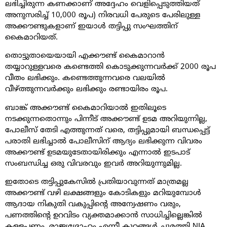
ലഭിച്ചിരുന്ന കണക്കാണ് അദ്ദേഹം വെളിപ്പെടുത്തിയത്
അനുസരിച്ച് 10,000 രൂപ) നിരവധി പേരുടെ പേരിലുള്ള
അക്കൗണ്ടുകളാണ് ഇയാൾ തട്ടിപ്പു സംഘത്തിന്
കൈമാറിയത്.
തൊട്ടുതായെയായി എക്കൗണ്ട് കൈമാറാൻ
തയ്യാറുള്ളവരെ കണ്ടെത്തി കൊടുക്കുന്നവർക്ക് 2000 രൂപ
വീതം ലഭിക്കും. കണ്ടെത്തുന്നവരെ വലയിൽ
വീഴ്ത്തുന്നവർക്കും ലഭിക്കും രണ്ടായിരം രൂപ.
ബാങ്ക് അക്കൗണ്ട് കൈമാറിയാൽ ഇതിലൂടെ
നടക്കുന്നതൊന്നും പിന്നീട് അക്കൗണ്ട് ഉടമ അറിയുന്നില്ല,
പോലീസ് തേടി എത്തുന്നത് വരെ, തട്ടിപ്പുമായി ബന്ധപ്പെട്ട്
പരാതി ലഭിച്ചാൽ പോലീസിന് ആദ്യം ലഭിക്കുന്ന വിവരം
അക്കൗണ്ട് ഉടമയുടേതായിരിക്കും എന്നാൽ ഇടപാട്
സംബന്ധിച്ച ഒരു വിവരവും ഇവർ അറിയുന്നുമില്ല.
ഇതോടെ തട്ടിപ്പുകേസിൽ പ്രതിയാവുന്നത് മാത്രമല്ല
അക്കൗണ്ട് വഴി ലക്ഷങ്ങളും കോടികളും മറിയുമ്പോൾ
ആദായ നികുതി വകുപ്പിൻ്റെ അന്വേഷണം വരും,
പണത്തിൻ്റെ ഉറവിടം വ്യക്തമാക്കാൻ സാധിച്ചില്ലെങ്കിൽ
കള്ളപ്പണം, രാജ്യദ്രോഹം എന്നീ കുറ്റങ്ങൾ ചുമത്തി NIA