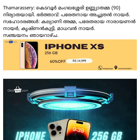
Thamarassery: കെടവൂർ മംഗലശ്ശേരി ഉണ്ണ്യാതമ്മ (90)
നിര്യാതയായി. ഭർത്താവ്: പരേതനായ അച്ചുതൻ നായർ.
സഹോദരങ്ങൾ: കല്യാണി അമ്മ, പരേതരായ നാരായണൻ
നായർ, കൃഷ്ണൻകുട്ടി, മാധവൻ നായർ.
സഞ്ചയനം ഞായറാഴ്ച.