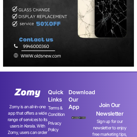
Quick
Download
Links
Our
Join Our
App
Zomy is an all-in-one
Terms &
app that offers a wide
Newsletter
Condition
range of services to its
Sign up for our
Privacy
users in Kerala. With
newsletter to enjoy
Policy
Zomy, users can order
free marketing tips,