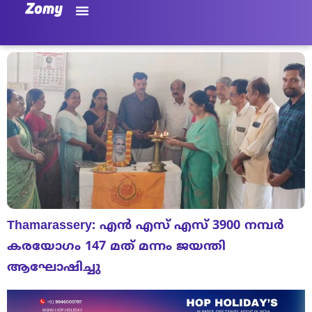
Thamarassery: എൻ എസ് എസ് 3900 നമ്പർ
കരയോഗം 147 മത് മന്നം ജയന്തി
ആഘോഷിച്ചു