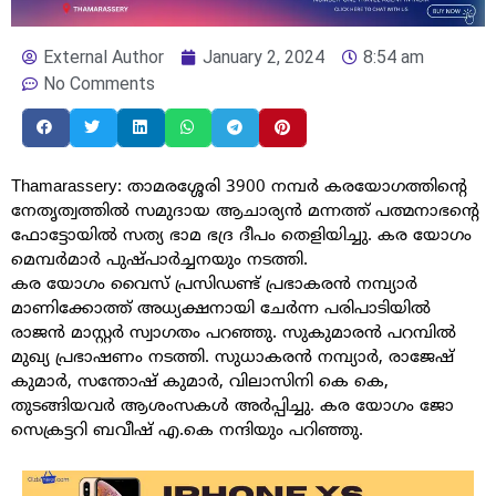
External Author
January 2, 2024
8:54 am
No Comments
Thamarassery: താമരശ്ശേരി 3900 നമ്പർ കരയോഗത്തിന്റെ
നേതൃത്വത്തിൽ സമുദായ ആചാര്യൻ മന്നത്ത് പത്മനാഭന്റെ
ഫോട്ടോയിൽ സത്യ ഭാമ ഭദ്ര ദീപം തെളിയിച്ചു. കര യോഗം
മെമ്പർമാർ പുഷ്പാർച്ചനയും നടത്തി.
കര യോഗം വൈസ് പ്രസിഡണ്ട് പ്രഭാകരൻ നമ്പ്യാർ
മാണിക്കോത്ത് അധ്യക്ഷനായി ചേർന്ന പരിപാടിയിൽ
രാജൻ മാസ്റ്റർ സ്വാഗതം പറഞ്ഞു. സുകുമാരൻ പറമ്പിൽ
മുഖ്യ പ്രഭാഷണം നടത്തി. സുധാകരൻ നമ്പ്യാർ, രാജേഷ്
കുമാർ, സന്തോഷ് കുമാർ, വിലാസിനി കെ കെ,
തുടങ്ങിയവർ ആശംസകൾ അർപ്പിച്ചു. കര യോഗം ജോ
സെക്രട്ടറി ബവീഷ് എ.കെ നന്ദിയും പറിഞ്ഞു.