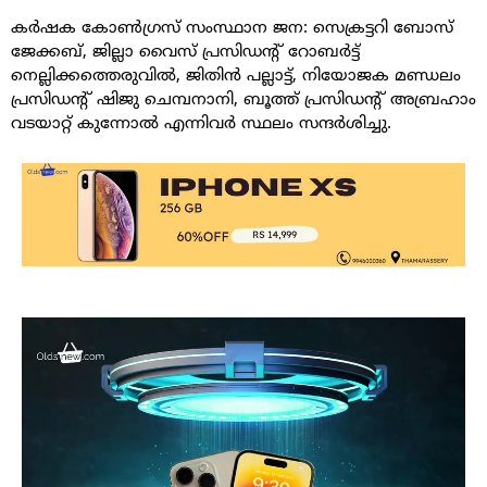
കർഷക കോൺഗ്രസ് സംസ്ഥാന ജന: സെക്രട്ടറി ബോസ്
ജേക്കബ്, ജില്ലാ വൈസ് പ്രസിഡന്റ് റോബർട്ട്
നെല്ലിക്കത്തെരുവിൽ, ജിതിൻ പല്ലാട്ട്, നിയോജക മണ്ഡലം
പ്രസിഡന്റ് ഷിജു ചെമ്പനാനി, ബൂത്ത് പ്രസിഡന്റ് അബ്രഹാം
വടയാറ്റ് കുന്നോൽ എന്നിവർ സ്ഥലം സന്ദർശിച്ചു.