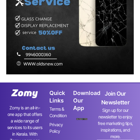
Quick
Download
Join Our
Links
Our
Newsletter
App
Zomy is an all-in-
Terms &
Sign up for our
one app that offers
Condition
newsletter to enjoy
a wide range of
free marketing tips,
Privacy
services to its users
inspirations, and
Policy
in Kerala. With
more.