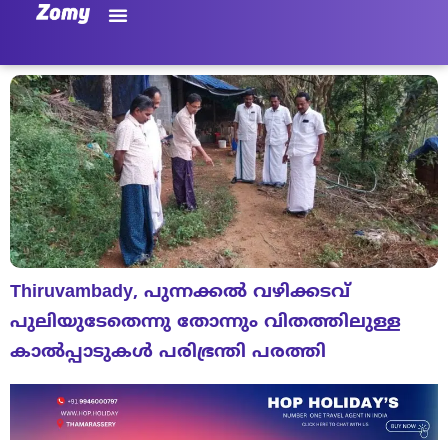
Thiruvambady, പുന്നക്കൽ വഴിക്കടവ്
പുലിയുടേതെന്നു തോന്നും വിതത്തിലുള്ള
കാൽപ്പാടുകൾ പരിഭ്രന്തി പരത്തി