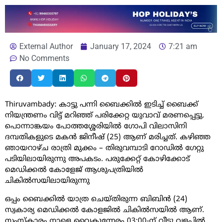
External Author
January 17, 2024
7:21 am
No Comments
Thiruvambady: കാട്ടു പന്നി ബൈക്കിൽ ഇടിച്ച് ബൈക്ക്
നിയന്ത്രണം വിട്ട് മറിഞ്ഞ് പരിക്കേറ്റ യുവാവ് മരണപ്പെട്ടു.
പൊന്നാങ്കയം പോത്തശ്ശേരിയിൽ ഗോപി വിലാസിനി
ദമ്പതികളുടെ മകൻ ജിനീഷ് (25) ആണ് മരിച്ചത്. കഴിഞ്ഞ
ഞായറാഴ്ച രാത്രി മുക്കം – തിരുവമ്പാടി റോഡിൽ ഗേറ്റു
പടിയിലായിരുന്നു അപകടം. പരുക്കേറ്റ് കോഴിക്കോട്
മെഡിക്കൽ കോളേജ് ആശുപത്രിയിൽ
ചികിൽസയിലായിരുന്നു
ഒപ്പം ബൈക്കിൽ യാത്ര ചെയ്തിരുന്ന ബിബിൻ (24)
സ്വകാര്യ മെഡിക്കൽ കോളജിൽ ചികിൽസയിൽ ആണ്.
സംസ്കാരം നാളെ വൈകുന്നേരം 03:00-ന് വീട്ടു വളപ്പിൽ