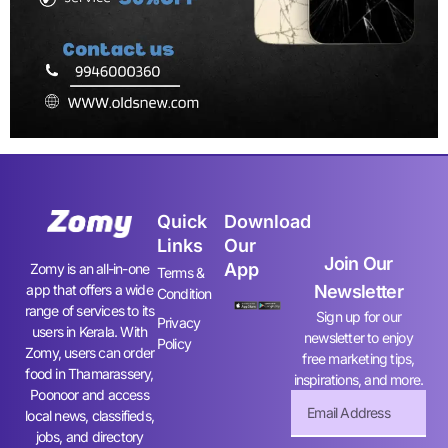
Quick
Download
Links
Our
Join Our
App
Zomy is an all-in-one
Terms &
app that offers a wide
Newsletter
Condition
range of services to its
Sign up for our
Privacy
users in Kerala. With
newsletter to enjoy
Policy
Zomy, users can order
free marketing tips,
food in Thamarassery,
inspirations, and more.
Poonoor and access
local news, classifieds,
jobs, and directory