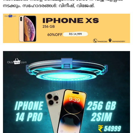
നടക്കും. സഹോദരങ്ങൾ: വിനീഷ്, വിജേഷ്.