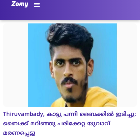
Thiruvambady, കാട്ടു പന്നി ബൈക്കിൽ ഇടിച്ചു:
ബൈക്ക് മറിഞ്ഞു പരിക്കേറ്റ യുവാവ്
മരണപ്പെട്ടു