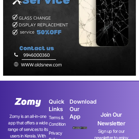
Quick
Download
Links
Our
Join Our
App
Zomy is an all-in-one
Terms &
app that offers a wide
Newsletter
Condition
range of services to its
Sign up for our
Privacy
users in Kerala. With
newsletter to enjoy