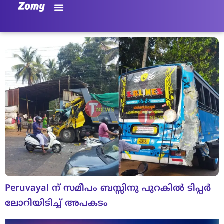
Peruvayal ന് സമീപം ബസ്സിനു പുറകിൽ ടിപ്പർ
ലോറിയിടിച്ച് അപകടം