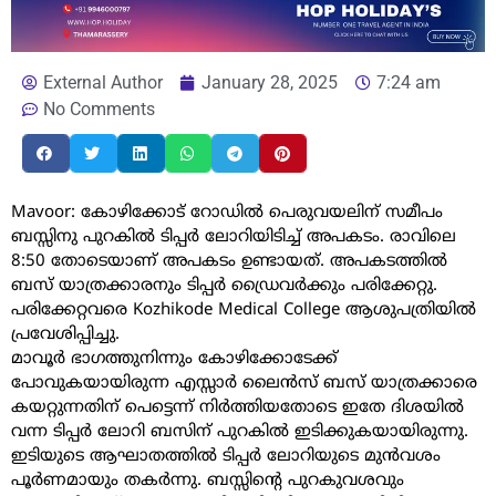
External Author
January 28, 2025
7:24 am
No Comments
Mavoor: കോഴിക്കോട് റോഡിൽ പെരുവയലിന് സമീപം
ബസ്സിനു പുറകിൽ ടിപ്പർ ലോറിയിടിച്ച് അപകടം. രാവിലെ
8:50 തോടെയാണ് അപകടം ഉണ്ടായത്. അപകടത്തിൽ
ബസ് യാത്രക്കാരനും ടിപ്പർ ഡ്രൈവർക്കും പരിക്കേറ്റു.
പരിക്കേറ്റവരെ Kozhikode Medical College ആശുപത്രിയിൽ
പ്രവേശിപ്പിച്ചു.
മാവൂർ ഭാഗത്തുനിന്നും കോഴിക്കോടേക്ക്
പോവുകയായിരുന്ന എസ്സാർ ലൈൻസ് ബസ് യാത്രക്കാരെ
കയറ്റുന്നതിന് പെട്ടെന്ന് നിർത്തിയതോടെ ഇതേ ദിശയിൽ
വന്ന ടിപ്പർ ലോറി ബസിന് പുറകിൽ ഇടിക്കുകയായിരുന്നു.
ഇടിയുടെ ആഘാതത്തിൽ ടിപ്പർ ലോറിയുടെ മുൻവശം
പൂർണമായും തകർന്നു. ബസ്സിന്റെ പുറകുവശവും