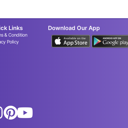
ck Links
Download Our App
s & Condition
acy Policy