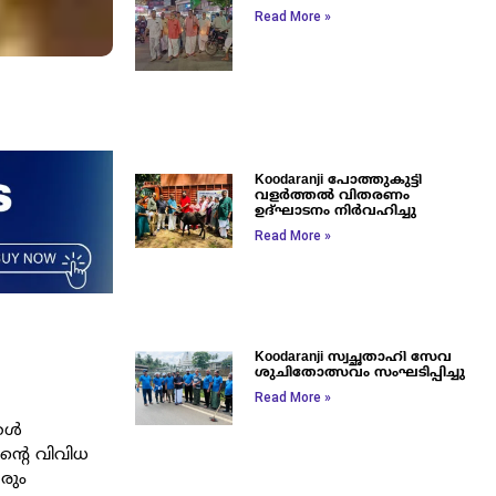
Read More »
Koodaranji പോത്തുകുട്ടി
വളർത്തൽ വിതരണം
ഉദ്ഘാടനം നിർവഹിച്ചു
Read More »
Koodaranji സ്വച്ഛതാഹി സേവ
ശുചിതോത്സവം സംഘടിപ്പിച്ചു
Read More »
്കൾ
്‍റെ വിവിധ
ാരും