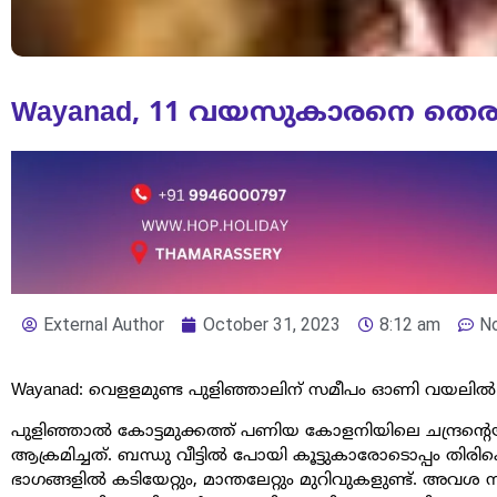
Wayanad, 11 വയസുകാരനെ തെരുവ
External Author
October 31, 2023
8:12 am
N
Wayanad: വെളളമുണ്ട പുളിഞ്ഞാലിന് സമീപം ഓണി വയലിൽ
പുളിഞ്ഞാൽ കോട്ടമുക്കത്ത് പണിയ കോളനിയിലെ ചന്ദ്രൻ
ആക്രമിച്ചത്. ബന്ധു വീട്ടിൽ പോയി കൂട്ടുകാരോടൊപ്പം തിര
ഭാഗങ്ങളില്‍ കടിയേറ്റും, മാന്തലേറ്റും മുറിവുകളുണ്ട്. അവശ