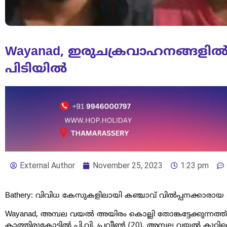
Wayanad, ഇരുചക്രവാഹനങ്ങളിൽ
പിടിയിൽ
External Author
November 25, 2023
1:23 pm
Bathery: വിവിധ കേസുകളിലായി കഞ്ചാവ് വില്‍പ്പനക്കാരായ മ
Wayanad, അമ്പല വയല്‍ അയിരം കൊല്ലി തോങ്കട്ടേക്കുന്നത്ത്
കാത്തിരുകോട്ടില്‍ പി.വി. പ്രവീണ്‍ (20), അമ്പല വയല്‍ കുറ്റി