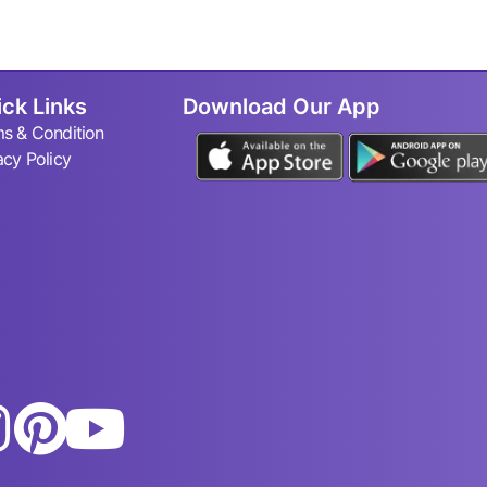
ck Links
Download Our App
s & Condition
acy Policy