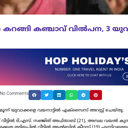
 കറങ്ങി കഞ്ചാവ് വിൽപന, 3 യു
No Comments
ൂന്ന് യുവാക്കളെ വയനാട്ടില്‍ എക്‌സൈസ് അറസ്റ്റ് ചെയ്തു.
 വീട്ടില്‍ ടി.എസ്. സഞ്ജിത് അഫ്താബ് (21), അമ്പല വയല്‍ കുമ
ക്കൈത തടിയപ്ലില്‍ വീട്ടില്‍ ആല്‍ബിന്‍ ക്ലീറ്റസ് (19) എന്നിവരെ