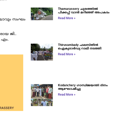
Thamarassery ചുരത്തിൽ
പിക്കപ്പ് വാൻ മറിഞ്ഞ് അപകടം
Read More »
ഞ്ചാവും സംഘം
ാരായ ജി..
, എം.
Thiruvambady ഫലസ്തീൻ
ഐക്യദാർഡ്യ റാലി നടത്തി
Read More »
Kodanchery ഗാന്ധിജയന്തി ദിനം
ആഘോഷിച്ചു
Read More »