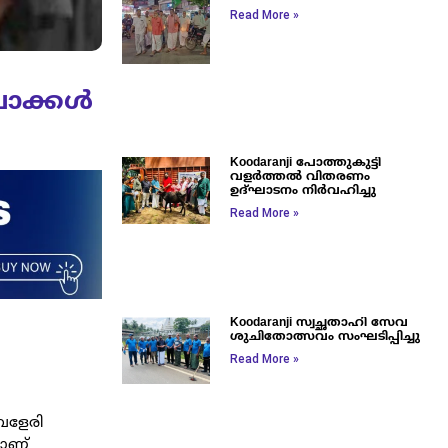
Read More »
വാക്കൾ
Koodaranji പോത്തുകുട്ടി
വളർത്തൽ വിതരണം
ഉദ്ഘാടനം നിർവഹിച്ചു
Read More »
Koodaranji സ്വച്ഛതാഹി സേവ
ശുചിതോത്സവം സംഘടിപ്പിച്ചു
Read More »
്പളേരി
യാണ്