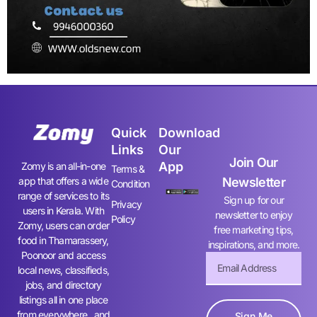
Quick
Download
Links
Our
Join Our
App
Zomy is an all-in-one
Terms &
app that offers a wide
Newsletter
Condition
range of services to its
Sign up for our
Privacy
users in Kerala. With
newsletter to enjoy
Policy
Zomy, users can order
free marketing tips,
food in Thamarassery,
inspirations, and more.
Poonoor and access
local news, classifieds,
jobs, and directory
listings all in one place
from everywhere. and
Sign Me