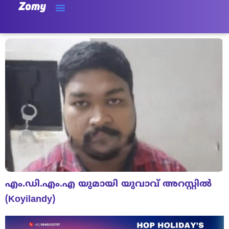
എം.ഡി.എം.എ യുമായി യുവാവ് അറസ്റ്റിൽ
(Koyilandy)