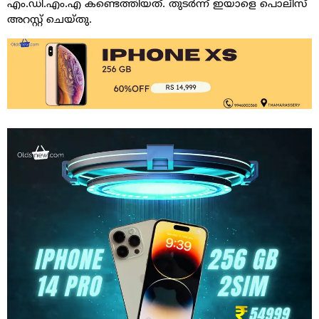
എം.ഡി.എം.എ കണ്ടെത്തിയത്. തുടർന്ന് ഇയാളെ പൊലീസ്
അറസ്റ്റ് ചെയ്തു.