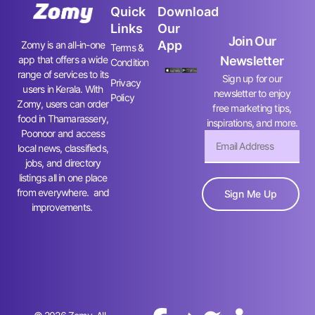
Quick
Download
Links
Our
Join Our
App
Zomy is an all-in-one
Terms &
app that offers a wide
Newsletter
Condition
range of services to its
Sign up for our
Privacy
users in Kerala. With
newsletter to enjoy
Policy
Zomy, users can order
free marketing tips,
food in Thamarassery,
inspirations, and more.
Poonoor and access
local news, classifieds,
jobs, and directory
listings all in one place
from everywhere. and
Sign Me Up
improvements.