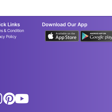
ck Links
Download Our App
s & Condition
acy Policy