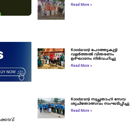
Read More »
Koodaranji പോത്തുകുട്ടി
വളർത്തൽ വിതരണം
ഉദ്ഘാടനം നിർവഹിച്ചു
Read More »
Koodaranji സ്വച്ഛതാഹി സേവ
ശുചിതോത്സവം സംഘടിപ്പിച്ചു
Read More »
ക്കടവ്