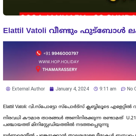
Elattil Vatoli വീണ്ടും ഫുട്ബോൾ
External Author
January 4, 2024
9:11 am
No 
Elattil Vatoli: വി.സ്പോട്ടോ സ്പോർട്സ് ക്ലബ്ബിലൂടെ എളേറ്റ
നിരവധി കൗമാര താരങ്ങൾ അണിനിരക്കുന്ന രണ്ടാമത് U.21 ഫ
പഞ്ചായത്ത് മിനിസ്റ്റേഡിയത്തിൽ നടത്തപ്പെടുന്നു
ടൂർണമെന്റിൽ പങ്കെടുക്കാൻ താല്പര്യമുള്ള ടീമുകൾ ബന്ധപ്പെ