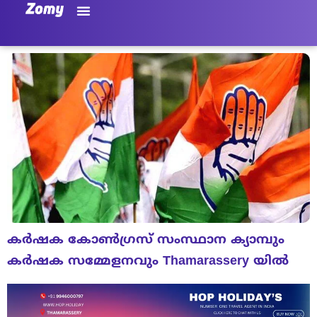
കർഷക കോൺഗ്രസ് സംസ്ഥാന ക്യാമ്പും
കർഷക സമ്മേളനവും Thamarassery യിൽ