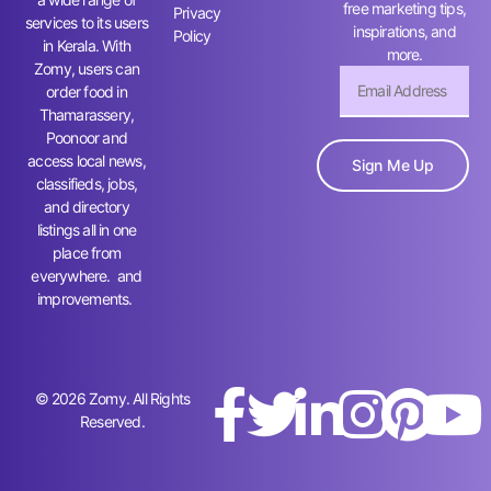
free marketing tips,
Privacy
services to its users
inspirations, and
Policy
in Kerala. With
more.
Zomy, users can
order food in
Thamarassery,
Poonoor and
access local news,
Sign Me Up
classifieds, jobs,
and directory
listings all in one
place from
everywhere. and
improvements.
© 2026 Zomy. All Rights
Reserved.