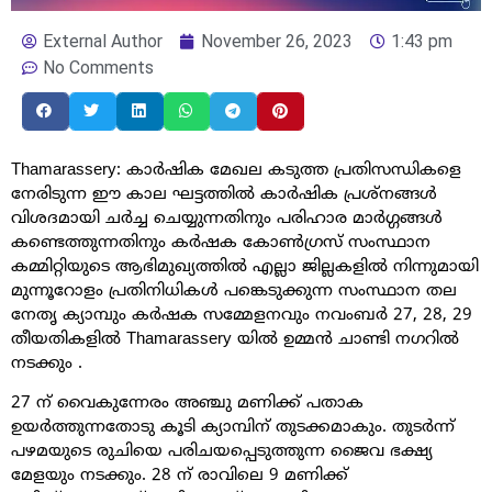
External Author
November 26, 2023
1:43 pm
No Comments
Thamarassery: കാർഷിക മേഖല കടുത്ത പ്രതിസന്ധികളെ
നേരിടുന്ന ഈ കാല ഘട്ടത്തിൽ കാർഷിക പ്രശ്നങ്ങൾ
വിശദമായി ചർച്ച ചെയ്യുന്നതിനും പരിഹാര മാർഗ്ഗങ്ങൾ
കണ്ടെത്തുന്നതിനും കർഷക കോൺഗ്രസ് സംസ്ഥാന
കമ്മിറ്റിയുടെ ആഭിമുഖ്യത്തിൽ എല്ലാ ജില്ലകളിൽ നിന്നുമായി
മുന്നൂറോളം പ്രതിനിധികൾ പങ്കെടുക്കുന്ന സംസ്ഥാന തല
നേതൃ ക്യാമ്പും കർഷക സമ്മേളനവും നവംബർ 27, 28, 29
തീയതികളിൽ Thamarassery യിൽ ഉമ്മൻ ചാണ്ടി നഗറിൽ
നടക്കും .
27 ന് വൈകുന്നേരം അഞ്ചു മണിക്ക് പതാക
ഉയർത്തുന്നതോടു കൂടി ക്യാമ്പിന് തുടക്കമാകും. തുടർന്ന്
പഴമയുടെ രുചിയെ പരിചയപ്പെടുത്തുന്ന ജൈവ ഭക്ഷ്യ
മേളയും നടക്കും. 28 ന് രാവിലെ 9 മണിക്ക്