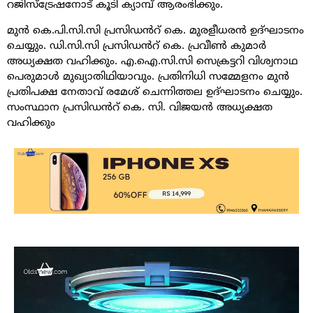
റജിസ്ട്രേഷനോട് കൂടി ക്യാമ്പ് ആരംഭിക്കും.
മുൻ കെ.പി.സി.സി പ്രസിഡൻറ് കെ. മുരളീധരൻ ഉദ്ഘാടനം
ചെയ്യും. ഡി.സി.സി പ്രസിഡൻറ് കെ. പ്രവീൺ കുമാർ
അധ്യക്ഷത വഹിക്കും. എ.ഐ.സി.സി സെക്രട്ടറി വിശ്വനാഥ
പെരുമാൾ മുഖ്യാതിഥിയാവും. പ്രതിനിധി സമ്മേളനം മുൻ
പ്രതിപക്ഷ നേതാവ് രമേശ് ചെന്നിത്തല ഉദ്ഘാടനം ചെയ്യും.
സംസ്ഥാന പ്രസിഡൻറ് കെ. സി. വിജയൻ അധ്യക്ഷത
വഹിക്കും