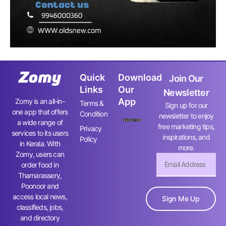
Quick
Download
Join Our
Links
Our
Newsletter
App
Zomy is an all-in-
Terms &
Sign up for our
one app that offers
Condition
newsletter to enjoy
a wide range of
free marketing tips,
Privacy
services to its users
inspirations, and
Policy
in Kerala. With
more.
Zomy, users can
order food in
Thamarassery,
Poonoor and
access local news,
Sign Me Up
classifieds, jobs,
and directory