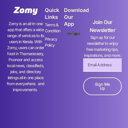
Quick
Download
Links
Our
Join Our
App
Zomy is an all-in-one
Terms &
app that offers a wide
Newsletter
Condition
range of services to its
Sign up for our
Privacy
users in Kerala. With
newsletter to enjoy
Policy
Zomy, users can order
free marketing tips,
food in Thamarassery,
inspirations, and more.
Poonoor and access
local news, classifieds,
jobs, and directory
listings all in one place
from everywhere. and
Sign Me
Up
improvements.