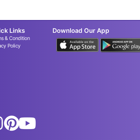
ck Links
Download Our App
s & Condition
acy Policy