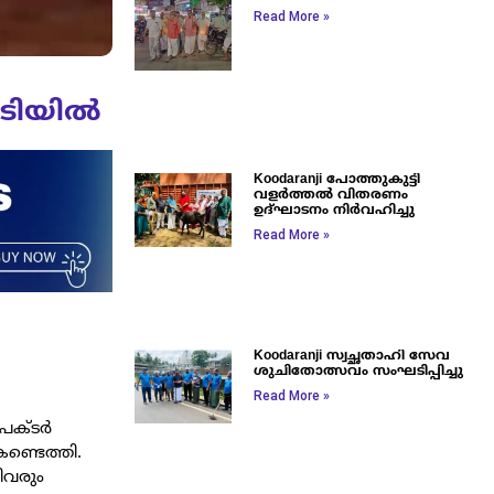
Read More »
ിടിയിൽ
Koodaranji പോത്തുകുട്ടി
വളർത്തൽ വിതരണം
ഉദ്ഘാടനം നിർവഹിച്ചു
Read More »
Koodaranji സ്വച്ഛതാഹി സേവ
ശുചിതോത്സവം സംഘടിപ്പിച്ചു
Read More »
െക്ടര്‍
കണ്ടെത്തി.
ിവരും