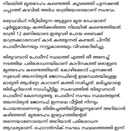
നിലയിൽ മൃതദേഹം കണ്ടെത്തി. കൂടരഞ്ഞി പുന്നക്കൽ
ചപ്പാത്ത് കടവിൽ അര്‍ധ രാത്രിയോടെയാണ് സംഭവം.
ഡ്രൈവിംഗ് സീറ്റിലിരുന്ന ആളുടെ മൃത ദേഹമാണ്
പൂർണ്ണമായും കത്തിക്കരിഞ്ഞ നിലയിൽ കണ്ടെത്തിയത്.
രാത്രി 12 മണിയോടെ ഇതുവഴി പോയ ബൈക്ക്
യാത്രക്കാരനാണ് കാർ കത്തുന്നത് കണ്ടത്. പിന്നീട്
പൊലീസിനെയും നാട്ടുകാരെയും വിവരമറിയിച്ചു.
തിരുവമ്പാടി പോലീസ് സ്ഥലത്ത് എത്തി തീ അണച്ച്
നടത്തിയ പരിശോധനയിലാണ് കാറിനകത്ത് ഒരാളുടെ
മൃതദേഹം കണ്ടെത്തിയത്. കോഴിക്കോട് പുന്നക്കൽ
സ്വദേശി അഗസ്ത്യൻ ജോസഫിന്റെ ഉടമസ്ഥതയിലുള്ള
മാരുതി ആൾട്ടോ കാറാണ് കത്തി നശിച്ചത്. മരിച്ചയാളെ
തിരിച്ചറിയാൻ സാധിച്ചിട്ടില്ല. സംഭവത്തിൽ തിരുവമ്പാടി
പൊലീസ് കേസെടുത്തു. പൊലീസ് സംഘം സ്ഥലത്തുണ്ട്.
അഗസ്ത്യൻ ജോസഫ് ഇന്നലെ വീട്ടിൽ നിന്നും
പോയതാണെന്നും തിരിച്ചെത്തിയിട്ടില്ലെന്നുമാണ് അറിയാൻ
കഴിഞ്ഞത്. മൃതദേഹം ഇദ്ദേഹത്തിന്റേത്
തന്നെയാണോയെന്ന് അറിയാൻ പരിശോധന
ആവശ്യമാണ്. ഫൊറൻസിക് സംഘം സ്ഥലത്തെത്തി ഇന്ന്