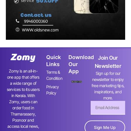
Quick
Download
Join Our
Links
Our
Newsletter
App
Zomy is an all-in-
Terms &
Sign up for our
one app that offers
Condition
newsletter to enjoy
a wide range of
free marketing tips,
Privacy
services to its users
inspirations, and
Policy
in Kerala. With
more.
Zomy, users can
order food in
Thamarassery,
Poonoor and
access local news,
Sign Me Up