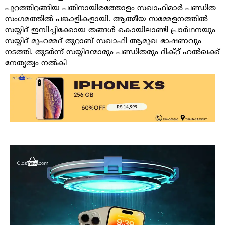
പുറത്തിറങ്ങിയ പതിനായിരത്തോളം സഖാഫിമാർ പണ്ഡിത
സംഗമത്തിൽ പങ്കാളികളായി. ആത്മീയ സമ്മേളനത്തിൽ
സയ്യിദ് ഇമ്പിച്ചിക്കോയ തങ്ങൾ കൊയിലാണ്ടി പ്രാർഥനയും
സയ്യിദ് മുഹമ്മദ് തുറാബ് സഖാഫി ആമുഖ ഭാഷണവും
നടത്തി. തുടർന്ന് സയ്യിദന്മാരും പണ്ഡിതരും ദിക്റ് ഹൽഖക്ക്
നേതൃത്വം നൽകി