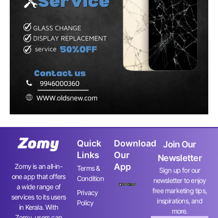
Quick
Download
Join Our
Links
Our
Newsletter
App
Zomy is an all-in-
Terms &
Sign up for our
one app that offers
Condition
newsletter to enjoy
a wide range of
free marketing tips,
Privacy
services to its users
inspirations, and
Policy
in Kerala. With
more.
Zomy, users can