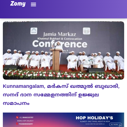
Kunnamangalam, മർകസ് ഖത്മുൽ ബുഖാരി,
സനദ് ദാന സമ്മേളനത്തിന് ഉജ്ജ്വല
സമാപനം