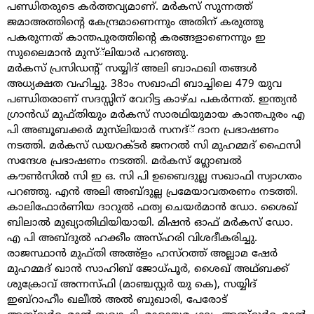
പണ്ഡിതരുടെ കർത്തവ്യമാണ്. മർകസ് സുന്നത്ത്
ജമാഅത്തിന്റെ കേന്ദ്രമാണെന്നും അതിന് കരുത്തു
പകരുന്നത് കാന്തപുരത്തിന്റെ കരങ്ങളാണെന്നും ഇ
സുലൈമാൻ മുസ്്ലിയാർ പറഞ്ഞു.
മർകസ് പ്രസിഡന്റ് സയ്യിദ് അലി ബാഫഖി തങ്ങൾ
അധ്യക്ഷത വഹിച്ചു. 38ാം സഖാഫി ബാച്ചിലെ 479 യുവ
പണ്ഡിതരാണ് സദസ്സിന് വേറിട്ട കാഴ്ച പകർന്നത്. ഇന്ത്യൻ
ഗ്രാൻഡ് മുഫ്തിയും മർകസ് സാരഥിയുമായ കാന്തപുരം എ
പി അബൂബക്കർ മുസ്‌ലിയാർ സനദ്് ദാന പ്രഭാഷണം
നടത്തി. മർകസ് ഡയറക്ടർ ജനറൽ സി മുഹമ്മദ് ഫൈസി
സന്ദേശ പ്രഭാഷണം നടത്തി. മർകസ് ഗ്ലോബൽ
കൗൺസിൽ സി ഇ ഒ. സി പി ഉബൈദുല്ല സഖാഫി സ്വാഗതം
പറഞ്ഞു. എൻ അലി അബ്ദുല്ല പ്രമേയാവതരണം നടത്തി.
കാലിഫോർണിയ ദാറുൽ ഫത്വ ചെയർമാൻ ഡോ. ശൈഖ്
ബിലാൽ മുഖ്യാതിഥിയിയായി. മിഷൻ ഓഫ് മർകസ് ഡോ.
എ പി അബ്ദുൽ ഹക്കീം അസ്ഹരി വിശദീകരിച്ചു.
രാജസ്ഥാൻ മുഫ്തി അഅ്‌ളം ഹസ്‌റത്ത് അല്ലാമ ഷേർ
മുഹമ്മദ് ഖാൻ സാഹിബ് ജോധ്പൂർ, ശൈഖ് അഥ്ബക്ക്
ശുക്രോവ് അന്നസ്ഫി (മാഞ്ചസ്റ്റർ യു കെ), സയ്യിദ്
ഇബ്‌റാഹീം ഖലീൽ അൽ ബുഖാരി, പേരോട്