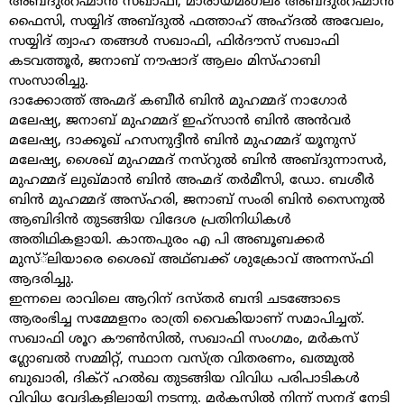
അബ്ദുർറഹ്മാൻ സഖാഫി, മാരായമംഗലം അബ്ദുർറഹ്മാൻ
ഫൈസി, സയ്യിദ് അബ്ദുൽ ഫത്താഹ് അഹ്ദൽ അവേലം,
സയ്യിദ് ത്വാഹ തങ്ങൾ സഖാഫി, ഫിർദൗസ് സഖാഫി
കടവത്തൂർ, ജനാബ് നൗഷാദ് ആലം മിസ്ഹാബി
സംസാരിച്ചു.
ദാക്കോത്ത് അഹ്മദ് കബീർ ബിൻ മുഹമ്മദ് നാഗോർ
മലേഷ്യ, ജനാബ് മുഹമ്മദ് ഇഹ്സാൻ ബിൻ അൻവർ
മലേഷ്യ, ദാക്കൂഖ് ഹസനുദ്ദീൻ ബിൻ മുഹമ്മദ് യൂനുസ്
മലേഷ്യ, ശൈഖ് മുഹമ്മദ് നസ്റുൽ ബിൻ അബ്ദുന്നാസർ,
മുഹമ്മദ് ലുഖ്മാൻ ബിൻ അഹ്മദ് തർമീസി, ഡോ. ബശീർ
ബിൻ മുഹമ്മദ് അസ്ഹരി, ജനാബ് സംരി ബിൻ സൈനുൽ
ആബിദിൻ തുടങ്ങിയ വിദേശ പ്രതിനിധികൾ
അതിഥികളായി. കാന്തപുരം എ പി അബൂബക്കർ
മുസ്്ലിയാരെ ശൈഖ് അഥ്ബക്ക് ശുക്രോവ് അന്നസ്ഫി
ആദരിച്ചു.
ഇന്നലെ രാവിലെ ആറിന് ദസ്തർ ബന്ദി ചടങ്ങോടെ
ആരംഭിച്ച സമ്മേളനം രാത്രി വൈകിയാണ് സമാപിച്ചത്.
സഖാഫി ശൂറ കൗൺസിൽ, സഖാഫി സംഗമം, മർകസ്
ഗ്ലോബൽ സമ്മിറ്റ്, സ്ഥാന വസ്ത്ര വിതരണം, ഖത്മുൽ
ബുഖാരി, ദിക്‌റ് ഹൽഖ തുടങ്ങിയ വിവിധ പരിപാടികൾ
വിവിധ വേദികളിലായി നടന്നു. മർകസിൽ നിന്ന് സനദ് നേടി