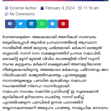
External Author
February 4, 2024
11:16 am
No Comments
Kunnamangalam: അലകടലായി അണികൾ സാവേശം
ഒഴുകിയപ്പോൾ ആദർശ പ്രസ്ഥാനത്തിന്റെ ആസ്ഥാന
നഗരിയിൽ അത് മറ്റൊരു ചരിത്രമായി. മർകസ് ഖത്മുൽ
ബുഖാരി, സനദ് ദാന സമ്മേളനത്തിന് പ്രൗഢ സമാപ്തി.
വൈകിട്ട് മൂന്ന് മുതൽ വിവിധ ഭാഗങ്ങളിൽ നിന്ന് സുന്നി
സംഘ കുടുംബം മർകസ് ലക്ഷ്യമാക്കി അണമുറിയാതെ
നീങ്ങുകയായിരുന്നു. അഞ്ചോടെ മർകസും പരിസരവും ജന
നിബിഡമായി. രാജ്യത്തിനകത്തും പുറത്തുമുള്ള
സാദാത്തുക്കളും പണ്ഡിത ശ്രേഷ്ഠരും സമാപന
സംഗമത്തിൽ സ്നേഹ സാന്നിധ്യമായി.
സമാപന സംഗമം സമസ്ത പ്രസിഡന്റ് ഇ സുലൈമാൻ
മുസ്‌ലിയാർ ഉദ്ഘാടനം ചെയ്തു. സനദ് ലഭിച്ച്
പുറത്തിറങ്ങുന്ന പണ്ഡിതർ ഉന്നത പഠനത്തിന്
തയ്യാറാകണമെന്ന് അദ്ദേഹം പറഞ്ഞു. സാമൂഹിക സേവനം