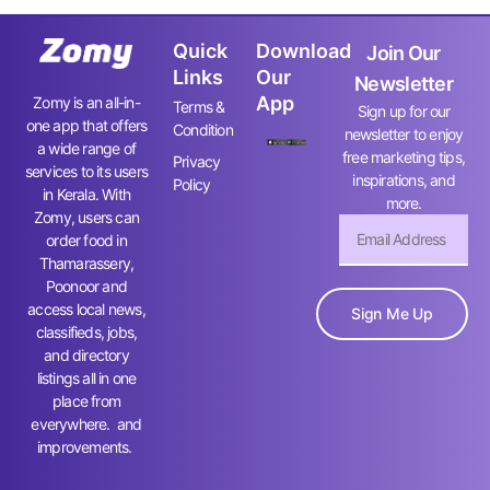
Quick
Download
Join Our
Links
Our
Newsletter
App
Zomy is an all-in-
Terms &
Sign up for our
one app that offers
Condition
newsletter to enjoy
a wide range of
free marketing tips,
Privacy
services to its users
inspirations, and
Policy
in Kerala. With
more.
Zomy, users can
order food in
Thamarassery,
Poonoor and
access local news,
Sign Me Up
classifieds, jobs,
and directory
listings all in one
place from
everywhere. and
improvements.