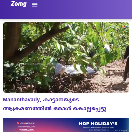
Mananthavady, കാട്ടാനയുടെ
ആക്രമണത്തിൽ ഒരാൾ കൊല്ലപ്പെട്ടു