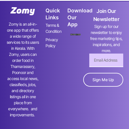
Quick
Download
Join Our
Links
Our
Newsletter
App
Zomy is an all-in-
Terms &
Sign up for our
one app that offers
Condition
newsletter to enjoy
a wide range of
free marketing tips,
Privacy
services to its users
inspirations, and
Policy
in Kerala. With
more.
Zomy, users can
order food in
Thamarassery,
Poonoor and
access local news,
Sign Me Up
classifieds, jobs,
and directory
listings all in one
place from
everywhere. and
improvements.