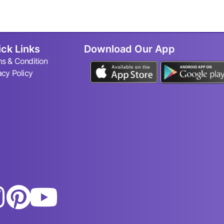
ck Links
Download Our App
s & Condition
acy Policy