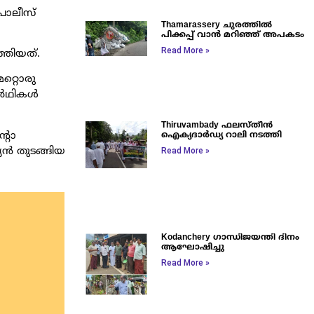
പൊലീസ്
Thamarassery ചുരത്തിൽ
പിക്കപ്പ് വാൻ മറിഞ്ഞ് അപകടം
Read More »
്തിയത്.
മറ്റൊരു
യാർഥികൾ
Thiruvambady ഫലസ്തീൻ
്റോ
ഐക്യദാർഡ്യ റാലി നടത്തി
ൻ തുടങ്ങിയ
Read More »
Kodanchery ഗാന്ധിജയന്തി ദിനം
ആഘോഷിച്ചു
Read More »