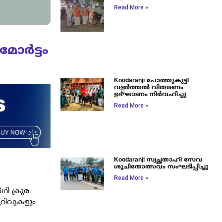
Read More »
മോർട്ടം
Koodaranji പോത്തുകുട്ടി
വളർത്തൽ വിതരണം
ഉദ്ഘാടനം നിർവഹിച്ചു
Read More »
Koodaranji സ്വച്ഛതാഹി സേവ
ശുചിതോത്സവം സംഘടിപ്പിച്ചു
Read More »
ഥി ക്രൂര
ുറിവുകളും