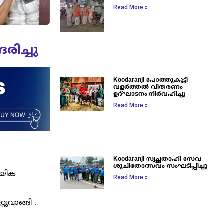
Read More »
രിച്ചു
Koodaranji പോത്തുകുട്ടി
വളർത്തൽ വിതരണം
ഉദ്ഘാടനം നിർവഹിച്ചു
Read More »
Koodaranji സ്വച്ഛതാഹി സേവ
ശുചിതോത്സവം സംഘടിപ്പിച്ചു
ായിക
Read More »
ുവാങ്ങി .