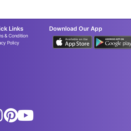
ck Links
Download Our App
s & Condition
acy Policy