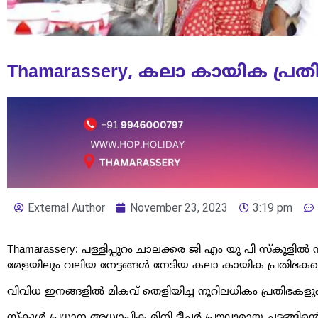
Thamarassery, കലാ കായിക പ്രത
External Author
November 23, 2023
3:19 pm
Thamarassery: പള്ളിപ്പുറം ചാലക്കര ജി എം യു പി സ്കൂളി
മേളയിലും വലിയ നേട്ടങ്ങൾ നേടിയ കലാ കായിക പ്രതിഭകളെ
വിവിധ ഇനങ്ങളിൽ മികവ് തെളിയിച്ച നൂറിലധികം പ്രതിഭകളു
സ്കൂൾ പ്രധാന അധ്യാപിക മിനി ടീച്ചർ പ്രൗഢമായ ചടങ്ങിൻ്