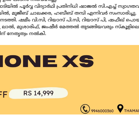
യിൽ പൂർവ്വ വിദ്യാർഥി പ്രതിനിധി ഷാജൽ സി.എച്ച് സ്വാഗതവും 
ൊയിൽ, മുജീബ് ചാലക്കര, ഹബീബ് തമ്പി എന്നിവർ സംസാരിച്ചു.
ടത്തി. ഷമീം വി.സി, റിയാസ് പി.സി, റിയാസ് പി, ഷഫീഖ് പൊ
, മുശാരിഫ്, ജംഷീർ മേത്തൽ തുടങ്ങിയവരും സ്കൂളിലെ
ന് നേതൃത്വം നൽകി.