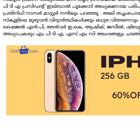
പി ടി എ പ്രസിഡന്റ് ഇഖ്ബാൽ പൂക്കോട് അധ്യക്ഷനായ പരിപാടി
പ്രതിനിധി നാസർ മാസ്റ്റർ നന്ദിയും പറഞ്ഞു . അലി തച്ചംപ
സ്കൂളിലെ മുഴുവൻ വിദ്യാർത്ഥികൾക്കും മധുര വിതരണവും ന
ഷൈജൽ എൻ.പി, അൻവർ ഇ.കെ, ആഷിക്, ജസീൽ, ഷിബു ലാൽ
അധ്യാപകരും എം പി ടി എ, എസ് എം സി അംഗങ്ങളും ചടങ്ങി