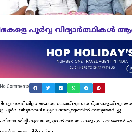
ിഭകളെ പൂർവ്വ വിദ്യാർത്ഥികൾ ആദ
No Comments
ൽ നിന്നും സബ് ജില്ലാ കലോത്സവത്തിലും ശാസ്ത്ര മേളയിലും ക
 പൂർവ വിദ്യാർത്ഥികളുടെ നേതൃത്വത്തിൽ അനുമോദിച്ചു.
ം വിജയ ശില്പി കളായ മുഴുവൻ അധ്യാപകരും ഉപഹാരങ്ങൾ ഏറ്റ
റെ ഉൽഘാടനം നിർവഹിച്ചു.