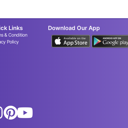
ck Links
Download Our App
s & Condition
acy Policy