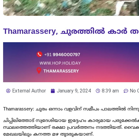
Thamarassery, ചുരത്തിൽ കാർ ത
External Author
January 9, 2024
8:39 am
No 
Thamarassery: ചുരം ഒന്നാം വളവിന് സമീപം പാലത്തിൽ നിന്
ചിപ്പിലിത്തോട് സ്വദേശിയായ ഇദ്ദേഹം കാര്യമായ പരുക്കേൽ
സ്ഥലത്തെത്തിയാണ് രക്ഷാ പ്രവർത്തനം നടത്തിയത്. വൈക
മേഖലയിലും കനത്ത മഴ തുടരുകയാണ്.