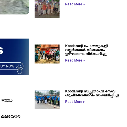
Read More »
Koodaranji പോത്തുകുട്ടി
വളർത്തൽ വിതരണം
ഉദ്ഘാടനം നിർവഹിച്ചു
Read More »
Koodaranji സ്വച്ഛതാഹി സേവ
ശുചിതോത്സവം സംഘടിപ്പിച്ചു
ുള്ളൂ.
Read More »
ും മലയോര