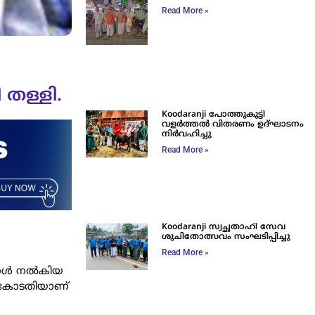
Read More »
 തള്ളി.
Koodaranji പോത്തുകുട്ടി
വളർത്തൽ വിതരണം ഉദ്ഘാടനം
നിർവഹിച്ചു
Read More »
Koodaranji സ്വച്ഛതാഹി സേവ
ശുചിതോത്സവം സംഘടിപ്പിച്ചു
Read More »
ാള്‍ നല്‍കിയ
േക കോടതിയാണ്