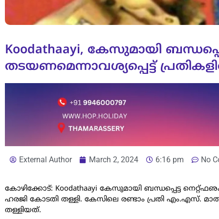
Koodathaayi, കേസുമായി ബന്ധപ്പെട
തടയണമെന്നാവശ്യപ്പെട്ട് പ്രതികള
External Author
March 2, 2024
6:16 pm
No C
കോഴിക്കോട്: Koodathaayi കേസുമായി ബന്ധപ്പെട്ട നെറ്റ്ഫഌക
ഹരജി കോടതി തള്ളി. കേസിലെ രണ്ടാം പ്രതി എം.എസ്. മാത
തള്ളിയത്.