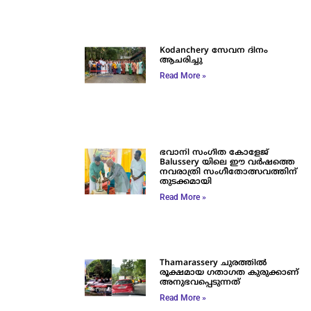
Kodanchery സേവന ദിനം
ആചരിച്ചു
Read More »
ഭവാനി സംഗീത കോളേജ്
Balussery യിലെ ഈ വർഷത്തെ
നവരാത്രി സംഗീതോത്സവത്തിന്
തുടക്കമായി
Read More »
Thamarassery ചുരത്തിൽ
രൂക്ഷമായ ഗതാഗത കുരുക്കാണ്
അനുഭവപ്പെടുന്നത്
Read More »