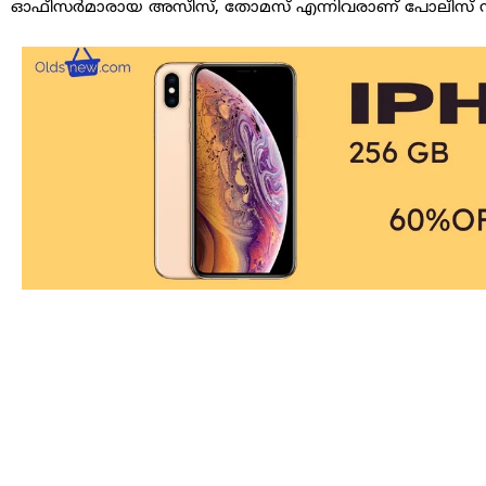
ഓഫീസർമാരായ അസീസ്, തോമസ് എന്നിവരാണ് പോലീസ് സംഘ