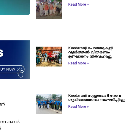
Read More »
Koodaranji പോത്തുകുട്ടി
വളർത്തൽ വിതരണം
ഉദ്ഘാടനം നിർവഹിച്ചു
Read More »
Koodaranji സ്വച്ഛതാഹി സേവ
ശുചിതോത്സവം സംഘടിപ്പിച്ചു
ആണ്
Read More »
രുന്ന കവർ
്