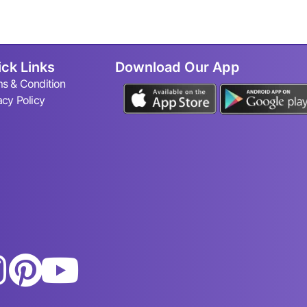
ck Links
Download Our App
s & Condition
acy Policy