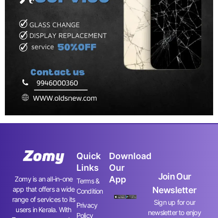
Quick
Download
Links
Our
Join Our
App
Zomy is an all-in-one
Terms &
app that offers a wide
Newsletter
Condition
range of services to its
Sign up for our
Privacy
users in Kerala. With
newsletter to enjoy
Policy