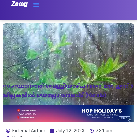
സംസ്ഥാനത്ത് വെള്ളിയാഴ്‌ച വരെ മഴ; ഇന്ന് 5
ജില്ലകളിൽ യെല്ലോ അലർട്ട് (Kerala)
External Author
July 12, 2023
7:31 am